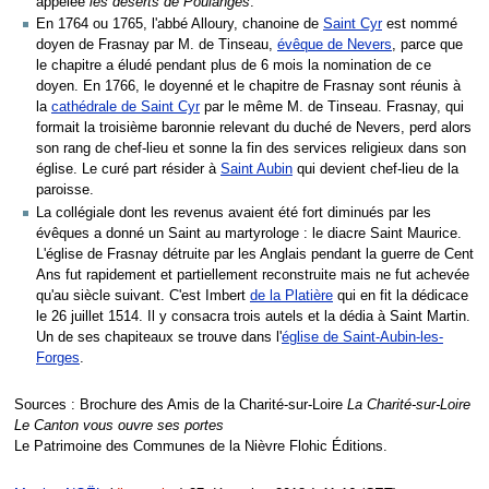
appelée
les déserts de Poulanges
.
En 1764 ou 1765, l'abbé Alloury, chanoine de
Saint Cyr
est nommé
doyen de Frasnay par M. de Tinseau,
évêque de Nevers
, parce que
le chapitre a éludé pendant plus de 6 mois la nomination de ce
doyen. En 1766, le doyenné et le chapitre de Frasnay sont réunis à
la
cathédrale de Saint Cyr
par le même M. de Tinseau. Frasnay, qui
formait la troisième baronnie relevant du duché de Nevers, perd alors
son rang de chef-lieu et sonne la fin des services religieux dans son
église. Le curé part résider à
Saint Aubin
qui devient chef-lieu de la
paroisse.
La collégiale dont les revenus avaient été fort diminués par les
évêques a donné un Saint au martyrologe : le diacre Saint Maurice.
L'église de Frasnay détruite par les Anglais pendant la guerre de Cent
Ans fut rapidement et partiellement reconstruite mais ne fut achevée
qu'au siècle suivant. C'est Imbert
de la Platière
qui en fit la dédicace
le 26 juillet 1514. Il y consacra trois autels et la dédia à Saint Martin.
Un de ses chapiteaux se trouve dans l'
église de Saint-Aubin-les-
Forges
.
Sources : Brochure des Amis de la Charité-sur-Loire
La Charité-sur-Loire
Le Canton vous ouvre ses portes
Le Patrimoine des Communes de la Nièvre Flohic Éditions.