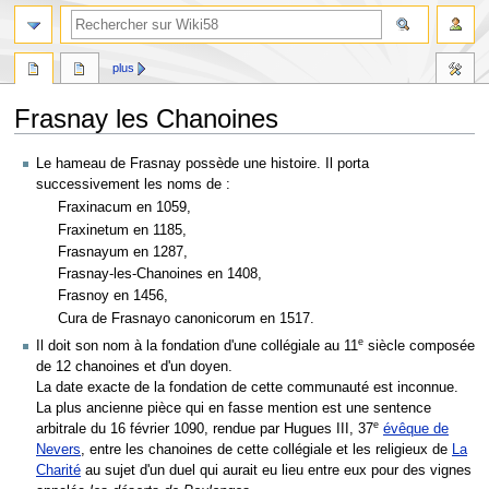
plus
Frasnay les Chanoines
Aller
Aller
Le hameau de Frasnay possède une histoire. Il porta
à
à
successivement les noms de :
la
la
Fraxinacum en 1059,
navigation
recherche
Fraxinetum en 1185,
Frasnayum en 1287,
Frasnay-les-Chanoines en 1408,
Frasnoy en 1456,
Cura de Frasnayo canonicorum en 1517.
e
Il doit son nom à la fondation d'une collégiale au 11
siècle composée
de 12 chanoines et d'un doyen.
La date exacte de la fondation de cette communauté est inconnue.
La plus ancienne pièce qui en fasse mention est une sentence
e
arbitrale du 16 février 1090, rendue par Hugues III, 37
évêque de
Nevers
, entre les chanoines de cette collégiale et les religieux de
La
Charité
au sujet d'un duel qui aurait eu lieu entre eux pour des vignes