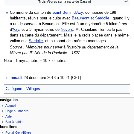
Trois Vêvres sur la carte de Cassini
Commune du canton de
Saint Benin d'Azy
, composée de 198
habitants, réunis pour le culte avec
Beaumont
et
Sardolle
, quand il y
a un desservant à Beaumont. Elle est à un myriamètre 5 kilomètres
d'
Azy
, et à 3 myriamètres de
Nevers
. M. Chanlaire n'en parle pas
dans sa carte du département. Mais je la crois placée dans le même
vallon que
Sardolle
, et jouissant des mêmes avantages.
Source : Mémoires pour servir à l'histoire du département de la
Nièvre par JF Née de la Rochelle – 1827
Note : 1 myriamètre = 10 kilomètres
--
m mirault
28 décembre 2013 à 10:21 (CET)
Catégorie
:
Villages
navigation
Accueil
Page au hasard
Aide
Bac à sable
bons liens
Portail GenNièvre