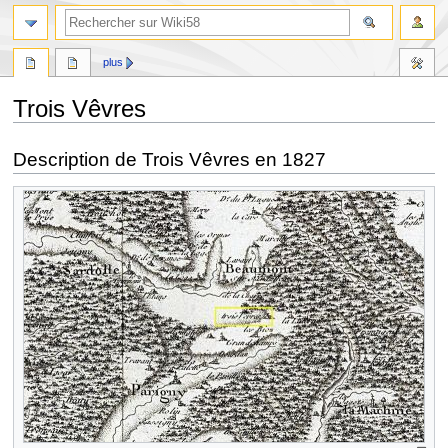
plus
Trois Vêvres
Aller
Aller
Description de Trois Vêvres en 1827
à
à
la
la
navigation
recherche