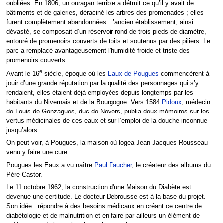
oubliées. En 1806, un ouragan terrible a détruit ce qu’il y avait de
bâtiments et de galeries, déraciné les arbres des promenades ; elles
furent complètement abandonnées. L’ancien établissement, ainsi
dévasté, se composait d’un réservoir rond de trois pieds de diamètre,
entouré de promenoirs couverts de toits et soutenus par des piliers. Le
parc a remplacé avantageusement l’humidité froide et triste des
promenoirs couverts.
e
Avant le 16
siècle, époque où les
Eaux de Pougues
commencèrent à
jouir d’une grande réputation par la qualité des personnages qui s’y
rendaient, elles étaient déjà employées depuis longtemps par les
habitants du Nivernais et de la Bourgogne. Vers 1584
Pidoux
, médecin
de Louis de Gonzagues, duc de Nevers, publia deux mémoires sur les
vertus médicinales de ces eaux et sur l’emploi de la douche inconnue
jusqu’alors.
On peut voir, à Pougues, la maison où logea Jean Jacques Rousseau
venu y faire une cure.
Pougues les Eaux a vu naître
Paul Faucher
, le créateur des albums du
Père Castor.
Le 11 octobre 1962, la construction d'une Maison du Diabète est
devenue une certitude. Le docteur Debrousse est à la base du projet.
Son idée : répondre à des besoins médicaux en créant ce centre de
diabétologie et de malnutrition et en faire par ailleurs un élément de