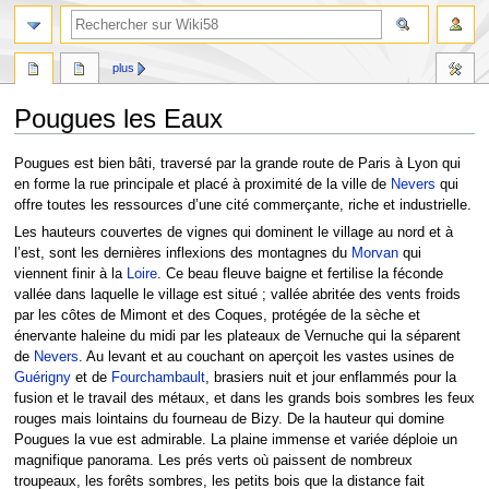
plus
Pougues les Eaux
Aller
Aller
Pougues est bien bâti, traversé par la grande route de Paris à Lyon qui
à
à
en forme la rue principale et placé à proximité de la ville de
Nevers
qui
la
la
offre toutes les ressources d’une cité commerçante, riche et industrielle.
navigation
recherche
Les hauteurs couvertes de vignes qui dominent le village au nord et à
l’est, sont les dernières inflexions des montagnes du
Morvan
qui
viennent finir à la
Loire
. Ce beau fleuve baigne et fertilise la féconde
vallée dans laquelle le village est situé ; vallée abritée des vents froids
par les côtes de Mimont et des Coques, protégée de la sèche et
énervante haleine du midi par les plateaux de Vernuche qui la séparent
de
Nevers
. Au levant et au couchant on aperçoit les vastes usines de
Guérigny
et de
Fourchambault
, brasiers nuit et jour enflammés pour la
fusion et le travail des métaux, et dans les grands bois sombres les feux
rouges mais lointains du fourneau de Bizy. De la hauteur qui domine
Pougues la vue est admirable. La plaine immense et variée déploie un
magnifique panorama. Les prés verts où paissent de nombreux
troupeaux, les forêts sombres, les petits bois que la distance fait