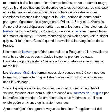
ressembler à des bosquets, les champs fertiles, ce vaste damier rouge,
vert ou blond que figurent les diverses cultures ou récoltes, les châteaux
et les hameaux groupés autour des clochers ou près des longues
cheminées fumeuses des forges et la
Loire
, coupée de ponts hardis
partageant également le paysage entre l’Allier, le Berry et le Nivernais.
Au nord et à l’est d’épaisses forêts ; au midi les tours et les clochers de
Nevers
, la tour de Cuffy ; à l’ouest, au delà de la
Loire
les cimes bleues
des monts du Berry. Sur cette montagne on pouvait encore voir le signal
qu’y avait fait placer Cassini quand il travaillait à la triangulation de la
France.
L’hospice de
Nevers
possédait une maison à Pougues où il envoyait ses
enfants scrofuleux et ses malades indigents prendre les eaux.
L’assistance publique de la Seine y a fondé un établissement dans le
même but.
Les
Sources Minérales
ferrugineuses de Pougues ont été connues des
Romains comme le témoignent des traces de constructions trouvées
dans le voisinage.
Suivant quelques auteurs, Pougues viendrait du grec et signifierait
source
,
fontaine
et ce nom aurait été donné aux
sources de Pougues
par
les maîtres du monde, très amateurs des eaux minérales, car il n’en
existe guère en France qu’ils n’aient connues.
Après avoir joui d’une grande vogue les fontaines Pougoises ont été