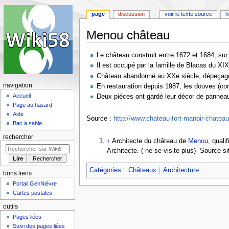
page
discussion
voir le texte source
h
Menou château
Aller
Aller
Le château construit entre 1672 et 1684, sur
à
à
Il est occupé par la famille de Blacas du XIXe
la
la
Château abandonné au XXe siècle, dépeçage
navigation
recherche
navigation
En restauration depuis 1987, les douves (com
Accueil
Deux pièces ont gardé leur décor de pannea
Page au hasard
Aide
Source :
http://www.chateau-fort-manoir-chateau
Bac à sable
rechercher
↑
Architecte du château de
Menou
, qual
Architecte. ( ne se visite plus)- Source si
Catégories
:
Châteaux
Architecture
bons liens
Portail GenNièvre
Cartes postales
outils
Pages liées
Suivi des pages liées