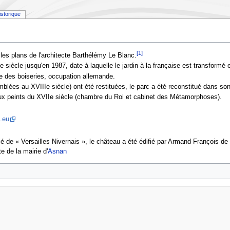
istorique
[1]
 les plans de l'architecte Barthélémy Le Blanc.
 siècle jusqu'en 1987, date à laquelle le jardin à la française est transformé e
 des boiseries, occupation allemande.
blées au XVIIIe siècle) ont été restituées, le parc a été reconstitué dans son
ux peints du XVIIe siècle (chambre du Roi et cabinet des Métamorphoses).
.eu
ifié de « Versailles Nivernais », le château a été édifié par Armand François
te de la mairie d'
Asnan