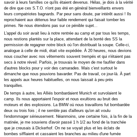
savoir à leurs familles ce qu'ils étaient devenus. Hélas, je dois à la vérité
de dire que ces S.T.O. n'ont pas été en général bienveillants envers
leurs compatriotes bagnards. Par peur sans doute, par intérêt aussi ! Ils
reprochaient aux détenus leur faible rendement qui faisait tomber les
primes. Ne nous étendons pas sur ce pénible sujet...
L'appel du soir avait lieu à notre rentrée au camp et par tous les temps,
nous restions plantés sur la place, attendant de la bonté des SS la
permission de regagner notre block où l'on distribuait la soupe. Celle-ci,
analogue à celle de midi, était vite expédiée. À 20 heures, nous devions
nous coucher avec nos vêtements souvent trempés et qui n'étaient pas
secs à notre réveil. Parfois, je trouvais le moyen de me faufiler dans
d'autres blocks pour y voir des camarades. Mais c'est surtout le
dimanche que nous pouvions bavarder. Pas de travail, ce jour-là. À part
les appels aux heures habituelles, on nous laissait à peu près
tranquilles.
De temps à autre, les Alliés bombardaient Munich et survolaient le
camp. Ils nous apportaient l'espoir et nous exultions au bruit des
moteurs et des explosions. La BMW où nous travaillons fut bombardée
deux ou trois fois ; il ne semble pas d'ailleurs qu'on ait voulu
l'endommager sérieusement. Néanmoins, une certaine fois, à la fin de la
matinée, je me souviens d'avoir passé 1 h 1/2 au fond de la tranchée
que je creusais à Dickerhof. On ne se voyait plus et les éclats de
bombes sifflaient et cassaient les branches au milieu d'une fumée