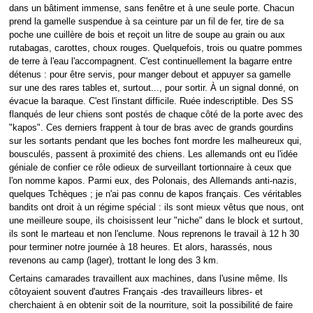
dans un bâtiment immense, sans fenêtre et à une seule porte. Chacun
prend la gamelle suspendue à sa ceinture par un fil de fer, tire de sa
poche une cuillère de bois et reçoit un litre de soupe au grain ou aux
rutabagas, carottes, choux rouges. Quelquefois, trois ou quatre pommes
de terre à l'eau l'accompagnent. C'est continuellement la bagarre entre
détenus : pour être servis, pour manger debout et appuyer sa gamelle
sur une des rares tables et, surtout..., pour sortir. À un signal donné, on
évacue la baraque. C'est l'instant difficile. Ruée indescriptible. Des SS
flanqués de leur chiens sont postés de chaque côté de la porte avec des
"kapos". Ces derniers frappent à tour de bras avec de grands gourdins
sur les sortants pendant que les boches font mordre les malheureux qui,
bousculés, passent à proximité des chiens. Les allemands ont eu l'idée
géniale de confier ce rôle odieux de surveillant tortionnaire à ceux que
l'on nomme kapos. Parmi eux, des Polonais, des Allemands anti-nazis,
quelques Tchèques ; je n'ai pas connu de kapos français. Ces véritables
bandits ont droit à un régime spécial : ils sont mieux vêtus que nous, ont
une meilleure soupe, ils choisissent leur "niche" dans le block et surtout,
ils sont le marteau et non l'enclume. Nous reprenons le travail à 12 h 30
pour terminer notre journée à 18 heures. Et alors, harassés, nous
revenons au camp (lager), trottant le long des 3 km.
Certains camarades travaillent aux machines, dans l'usine même. Ils
côtoyaient souvent d'autres Français -des travailleurs libres- et
cherchaient à en obtenir soit de la nourriture, soit la possibilité de faire