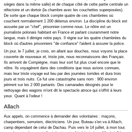
sièges dans la même salle) et de chaque côté de cette partie centrale un
réfectoire et un dortoir (la chambre avec les couchettes superposées).
De sorte que chaque block compte quatre de ces chambrées où
couchent normalement 1 200 détenus environ. La discipline du block est
assurée par un "chef", prisonnier comme nous. Le nôtre est un
journaliste polonais habitant en France et parlant couramment notre
langue, mais il dénigre notre pays. Il règne sur les quatre chambrées du
block où d'autres prisonniers "de confiance" l'aident à assurer la police.
Un jour, le 7 juillet, je crois, en allant aux douches, nous voyons la place
couverte de nouveaux et, triste joie, nous reconnaissons des Français.
Ils arrivent de Compiègne, mais leur sort fut plus cruel encore que le
nôtre. Ils voyagèrent dans des conditions que nous avions connues,
mais leur triste voyage eut lieu par des journées torrides et dura trois
jours et trois nuits. Ce fut une catastrophe sans nom : 900 environ
périrent sur les 2 000 partants. Des camarades désignés pour le
nettoyage des wagons m'ont dit le spectacle atroce qui s'offrit à leurs
yeux. Quant à l'odeur !
Allach
Aux appels, on commence à demander des volontaires : maçons,
charpentiers, serruriers, électriciens. Un jour, Buteau s'en va à Allach,
camp dépendant de celui de Dachau. Puis vers le 14 juillet, à mon tour,