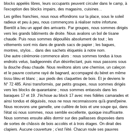
blocks appelés libres, leurs occupants peuvent circuler dans le camp, à
l'exception des blocks impairs, des magasins, cuisines...
Les grilles franchies, nous nous effondrons sur la place, sous le soleil
radieux et peu à peu, nous commençons à réaliser notre infortune.
Bientôt a lieu un appel des arrivants. Par groupes, nous sommes dirigés
vers les grands bâtiments de droite. Nous avalons un bol de tisane
chaude. Puis nous sommes dépouillés absolument de tout ; les
vêtements sont mis dans de grands sacs de papier ; les bagues,
montres, stylos... dans des sachets étiquetés à notre nom.
Une autre cérémonie commence alors : nous sommes tondus à tous
endroits velus, badigeonnés d'un désinfectant, puis nous passons sous
la douche d'eau chaude. Nous revêtons alors une chemise, un caleçon
et le pauvre costume rayé de bagnard, accompagné du béret en même
tissu bleu et blanc ; aux pieds des claquettes de bois. Et je deviens le
N° 72 485. Ainsi transformés, par petits groupes, nous sommes dirigés
vers les blocks de quarantaine ; nous sommes entassés dans les
baraques 17 et 19. J'échoue au block 17 avec mes fidèles camarades et
ainsi tondus et déguisés, nous ne nous reconnaissons qu'à grand'peine.
Nous recevons une gamelle, une cuillère de bois et une soupe qui, dans
l'état où nous sommes, nous semble excellente, quoique insuffisante.
Nous sommes ensuite allés dormir sur des paillasses disposées dans
de sortes de châssis de bois accolés et à trois étages. On dirait des
clapiers. Aucune couverture ; c'est l'été. Chacun roule ses pauvres