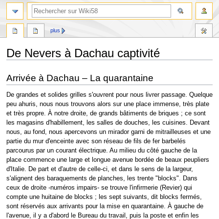
plus
De Nevers à Dachau captivité
Aller
Aller
Arrivée à Dachau – La quarantaine
à
à
la
la
De grandes et solides grilles s'ouvrent pour nous livrer passage. Quelque
navigation
recherche
peu ahuris, nous nous trouvons alors sur une place immense, très plate
et très propre. À notre droite, de grands bâtiments de briques ; ce sont
les magasins d'habillement, les salles de douches, les cuisines. Devant
nous, au fond, nous apercevons un mirador garni de mitrailleuses et une
partie du mur d'enceinte avec son réseau de fils de fer barbelés
parcourus par un courant électrique. Au milieu du côté gauche de la
place commence une large et longue avenue bordée de beaux peupliers
d'Italie. De part et d'autre de celle-ci, et dans le sens de la largeur,
s'alignent des baraquements de planches, les trente "blocks". Dans
ceux de droite -numéros impairs- se trouve l'infirmerie (Revier) qui
compte une huitaine de blocks ; les sept suivants, dit blocks fermés,
sont réservés aux arrivants pour la mise en quarantaine. À gauche de
l'avenue, il y a d'abord le Bureau du travail, puis la poste et enfin les