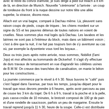
avec le reste du convoi d'arrivée, je suis dirigé à pied sur Allach à 8 km
de là, en direction de Munich. Nouvelle "cérémonie" à l'arrivée : un coup
de tondeuse du front à la nuque dessine sur notre tête une allée
superbe, la strasse, disons-nous.
Allach est un vrai bagne, comparé à Dachau même. Là, pleuvent sans
raison coups de pieds, coups de triques ; les chiens mordent sur un
signe du SS et les pauvres détenus de toutes nations en voient de
cruelles. Nous sommes plus mal logés qu'à Dachau. Les lavabos et les
latrines ne sont pas à l'intérieur du block, mais dans un bâtiment voisin ;
c'est à dire que la nuit, il ne fait pas toujours bon de s'y aventurer au cas
où, par exemple la dysenterie vous tord les boyaux...
Deux ou trois jours après notre arrivée, nous sommes, Nobillot (l'ami
Jojo) et moi affectés au kommando de Dickerhof. Il s'agit d'y effectuer
de durs travaux de terrassement en vue d'agrandir les célèbres usines
de B.M.W. On creuse des tranchées de canalisation, on manie le béton
pour les constructions...
La journée commence par le réveil à 4 h 30. Nous buvons le "café" puis
c'est l'appel dans l'avenue, par tous les temps, jusqu'au départ pour le
travail que nous devons prendre à 6 heures, après avoir parcouru au pas
de couse les 3 km du trajet. De 6 h à 9 h, travail à la pioche et à la pelle,
puis casse-croûte de 10 minutes, le brotzeit composé de 100 gr de pain
et d'une rondelle de saucisson, parfois un peu de margarine. Ensuite le
travail reprend jusqu'à 11 h 30, heure de la soupe. Celle-ci est distribuée