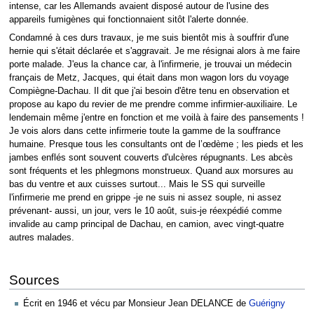
intense, car les Allemands avaient disposé autour de l'usine des
appareils fumigènes qui fonctionnaient sitôt l'alerte donnée.
Condamné à ces durs travaux, je me suis bientôt mis à souffrir d'une
hernie qui s'était déclarée et s'aggravait. Je me résignai alors à me faire
porte malade. J'eus la chance car, à l'infirmerie, je trouvai un médecin
français de Metz, Jacques, qui était dans mon wagon lors du voyage
Compiègne-Dachau. Il dit que j'ai besoin d'être tenu en observation et
propose au kapo du revier de me prendre comme infirmier-auxiliaire. Le
lendemain même j'entre en fonction et me voilà à faire des pansements !
Je vois alors dans cette infirmerie toute la gamme de la souffrance
humaine. Presque tous les consultants ont de l’œdème ; les pieds et les
jambes enflés sont souvent couverts d'ulcères répugnants. Les abcès
sont fréquents et les phlegmons monstrueux. Quand aux morsures au
bas du ventre et aux cuisses surtout... Mais le SS qui surveille
l'infirmerie me prend en grippe -je ne suis ni assez souple, ni assez
prévenant- aussi, un jour, vers le 10 août, suis-je réexpédié comme
invalide au camp principal de Dachau, en camion, avec vingt-quatre
autres malades.
Sources
Écrit en 1946 et vécu par Monsieur Jean DELANCE de
Guérigny