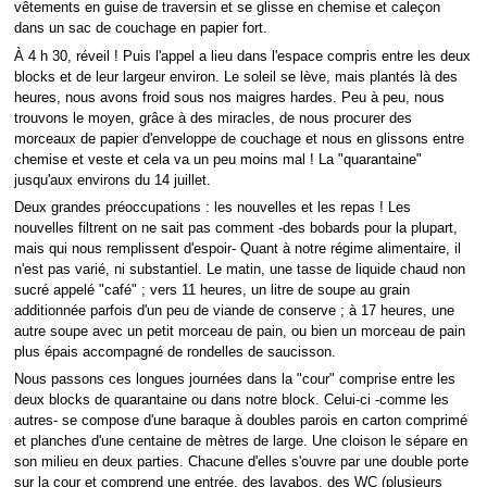
vêtements en guise de traversin et se glisse en chemise et caleçon
dans un sac de couchage en papier fort.
À 4 h 30, réveil ! Puis l'appel a lieu dans l'espace compris entre les deux
blocks et de leur largeur environ. Le soleil se lève, mais plantés là des
heures, nous avons froid sous nos maigres hardes. Peu à peu, nous
trouvons le moyen, grâce à des miracles, de nous procurer des
morceaux de papier d'enveloppe de couchage et nous en glissons entre
chemise et veste et cela va un peu moins mal ! La "quarantaine"
jusqu'aux environs du 14 juillet.
Deux grandes préoccupations : les nouvelles et les repas ! Les
nouvelles filtrent on ne sait pas comment -des bobards pour la plupart,
mais qui nous remplissent d'espoir- Quant à notre régime alimentaire, il
n'est pas varié, ni substantiel. Le matin, une tasse de liquide chaud non
sucré appelé "café" ; vers 11 heures, un litre de soupe au grain
additionnée parfois d'un peu de viande de conserve ; à 17 heures, une
autre soupe avec un petit morceau de pain, ou bien un morceau de pain
plus épais accompagné de rondelles de saucisson.
Nous passons ces longues journées dans la "cour" comprise entre les
deux blocks de quarantaine ou dans notre block. Celui-ci -comme les
autres- se compose d'une baraque à doubles parois en carton comprimé
et planches d'une centaine de mètres de large. Une cloison le sépare en
son milieu en deux parties. Chacune d'elles s'ouvre par une double porte
sur la cour et comprend une entrée, des lavabos, des WC (plusieurs