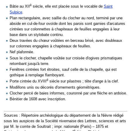
è
Bâtie au XII
siècle, elle est placée sous le vocable de
Saint
Sulpice
.
Plan rectangulaire, avec saillie du clocher au nord, terminé par une
abside en cul-de-four ovoïde dont les parois sont garnies d'arcatures
cintrées sur colonnettes à chapiteaux de feuilles engagées à leur
base dans un stylobate continu.
Deux travées du chœur voûtées en berceau brisé, avec doubleaux
sur colonnes engagées à chapiteaux de feuilles.
Nef plafonnée.
Sous le clocher, chapelle voûtée sur croisée d'ogives prismatiques
retombant jusqu'à terre.
Fenêtres cintrées fort étroites, sauf celle de la chapelle, qui est
gothique à remplage flamboyant.
è
Porte cintrée du XVIII
siècle sur pilastres ; tête d'ange à la clef.
Modillons unis ou décorés d'ornements géométriques.
Clocher percé de baies informes, couronné par une flèche en ardoise.
Bénitier de 1608 avec inscription.
Sources : Répertoire archéologique du département de la Nièvre rédigé
sous les auspices de la Société nivernaise des Lettres, sciences et arts
par M. le comte de Soultrait ; impr. nationale (Paris) – 1875 et