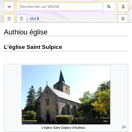
plus
Authiou église
Aller
Aller
L'église Saint Sulpice
à
à
la
la
navigation
recherche
L'église Saint Sulpice d'Authiou