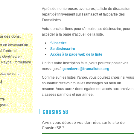
Après de nombreuses aventures, la liste de discussion
repart définitivement sur Framasoft et fait partie des
Framalistes.
Voici donc les liens pour s'inscrire, se désinscrire, pour
accéder à la page d'accueil de la liste.
par
des dons.
S'inscrire
jet en envoyant un
Se désinscrire
à l'ordre de
Accès à la page web de la liste
n GenNièvre -
r Paypal (formulaire
Un fois votre inscription faite, vous pourrez poster vos
messages à
gennievre@framalistes.org
ottante sont:
Comme sur les listes Yahoo, vous pourrez choisir si vous
hé
souhaitez recevoir tous les messages ou bien un
résumé. Vous aurez donc également accès aux archives
classées par mois et par année.
ffe
rgeau
COUSINS 58
Avez vous déposé vos données sur le site de
Cousins58 ?