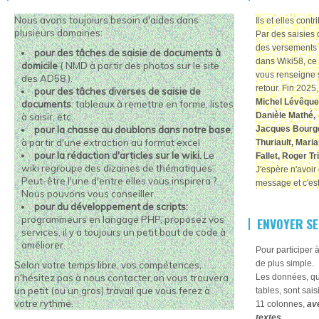
Nous avons toujoiurs besoin d'aides dans
Ils et elles cont
plusieurs domaines:
Par des saisies 
des versements 
pour des tâches de saisie de documents à
dans Wiki58, ce 
domicile
( NMD à partir des photos sur le site
vous renseigne 
des AD58 ).
retour. Fin 2025
pour des tâches diverses de saisie de
Michel Lévêque
documents
: tableaux à remettre en forme, listes
Danièle Mathé, 
à saisir, etc.
pour la chasse au doublons dans notre base
,
Jacques Bourger
à partir d'une extraction au format excel
Thuriault, Mari
pour la rédaction d'articles sur le wiki.
Le
Fallet, Roger T
wiki regroupe des dizaines de thématiques.
J'espère n'avoir 
Peut-être l'une d'entre elles vous inspirera ?
message et c'est
Nous pouvons vous conseiller.
pour du développement de scripts:
programmeurs en langage PHP,
proposez vos
ENVOYER SE
services, il y a toujours un petit bout de code à
améliorer.
Pour participer 
de plus simple.
Selon votre temps libre, vos compétences,
n'hésitez pas à nous contacter,on vous trouvera
Les données, que
un petit (ou un gros) travail que vous ferez à
tables, sont sai
votre rythme.
11 colonnes,
ave
textes.