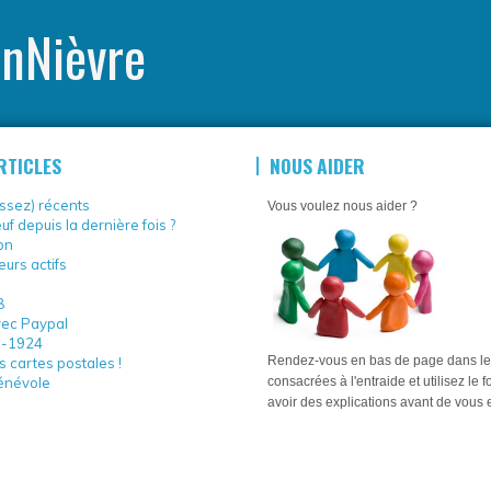
nNièvre
RTICLES
NOUS AIDER
assez) récents
Vous voulez nous aider ?
uf depuis la dernière fois ?
on
eurs actifs
8
ec Paypal
-1924
Rendez-vous en bas de page dans le
s cartes postales !
énévole
consacrées à l'entraide et utilisez le 
avoir des explications avant de vous 