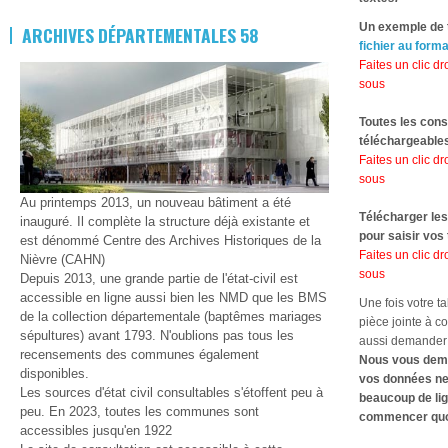
Un exemple de 
ARCHIVES DÉPARTEMENTALES 58
fichier au form
Faites un clic dro
sous
Toutes les cons
téléchargeable
Faites un clic dro
sous
Au printemps 2013, un nouveau bâtiment a été
Télécharger le
inauguré. Il complète la structure déjà existante et
pour saisir vos
est dénommé Centre des Archives Historiques de la
Faites un clic dro
Nièvre (CAHN)
sous
Depuis 2013, une grande partie de l'état-civil est
accessible en ligne aussi bien les NMD que les BMS
Une fois votre t
de la collection départementale (baptêmes mariages
pièce jointe à c
sépultures) avant 1793. N'oublions pas tous les
aussi demander d
recensements des communes également
Nous vous deman
disponibles.
vos données ne 
Les sources d'état civil consultables s'étoffent peu à
beaucoup de lig
peu. En 2023, toutes les communes sont
commencer quoi
accessibles jusqu'en 1922