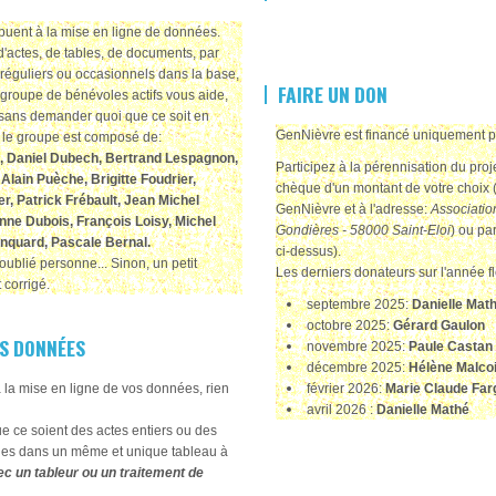
ribuent à la mise en ligne de données.
d'actes, de tables, de documents, par
réguliers ou occasionnels dans la base,
FAIRE UN DON
groupe de bénévoles actifs vous aide,
sans demander quoi que ce soit en
GenNièvre est financé uniquement 
, le groupe est composé de:
, Daniel Dubech, Bertrand Lespagnon,
Participez à la pérennisation du pro
Alain Puèche, Brigitte Foudrier,
chèque d'un montant de votre choix (
, Patrick Frébault, Jean Michel
GenNièvre et à l'adresse:
Associatio
anne Dubois, François Loisy, Michel
Gondières - 58000 Saint-Eloi
) ou pa
rinquard, Pascale Bernal
.
ci-dessus).
oublié personne... Sinon, un petit
Les derniers donateurs sur l'année fl
 corrigé.
septembre 2025:
Danielle Mat
octobre 2025:
Gérard Gaulon
S DONNÉES
novembre 2025:
Paule Castan
décembre 2025:
Hélène Malcoi
à la mise en ligne de vos données, rien
février 2026:
Marie Claude Fa
avril 2026 :
Danielle Mathé
 ce soient des actes entiers ou des
sies dans un même et unique tableau à
c un tableur ou un traitement de