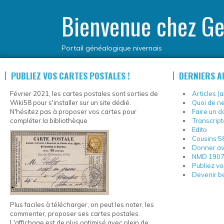
Bienvenue chez Ge
Portail généalogique nivernais
PUBLIEZ VOS CARTES POSTALES !
DERNIERS A
Février 2021, les cartes postales sont sorties de
Articles (
Wiki58 pour s'installer sur un site dédié.
Quoi de ne
N'hésitez pas à proposer vos cartes pour
Faire un d
compléter la bibliothèque
Transcript
Edito
Cousins 5
Donner av
NMD 1907
Publiez vo
Devenir b
Plus faciles à télécharger, on peut les noter, les
commenter, proposer ses cartes postales.
L'affichage est de plus optimisé avec plein de