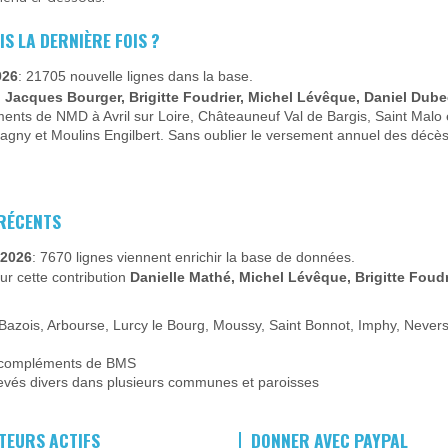
IS LA DERNIÈRE FOIS ?
026
: 21705 nouvelle lignes dans la base.
t, Jacques Bourger, Brigitte Foudrier, Michel Lévêque, Daniel Dub
ts de NMD à Avril sur Loire, Châteauneuf Val de Bargis, Saint Malo 
y et Moulins Engilbert. Sans oublier le versement annuel des décès 
 RÉCENTS
 2026
: 7670 lignes viennent enrichir la base de données.
r cette contribution
Danielle Mathé, Michel Lévêque, Brigitte Foudr
Bazois, Arbourse, Lurcy le Bourg, Moussy, Saint Bonnot, Imphy, Neve
 compléments de BMS
evés divers dans plusieurs communes et paroisses
TEURS ACTIFS
DONNER AVEC PAYPAL