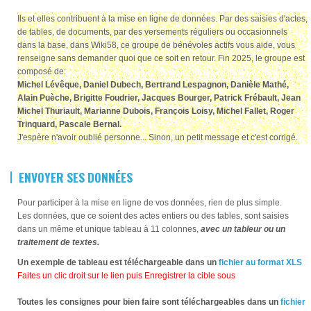
Ils et elles contribuent à la mise en ligne de données. Par des saisies d'actes,
de tables, de documents, par des versements réguliers ou occasionnels
dans la base, dans Wiki58, ce groupe de bénévoles actifs vous aide, vous
renseigne sans demander quoi que ce soit en retour. Fin 2025, le groupe est
composé de:
Michel Lévêque, Daniel Dubech, Bertrand Lespagnon, Danièle Mathé,
Alain Puèche, Brigitte Foudrier, Jacques Bourger, Patrick Frébault, Jean
Michel Thuriault, Marianne Dubois, François Loisy, Michel Fallet, Roger
Trinquard, Pascale Bernal
.
J'espère n'avoir oublié personne... Sinon, un petit message et c'est corrigé.
ENVOYER SES DONNÉES
Pour participer à la mise en ligne de vos données, rien de plus simple.
Les données, que ce soient des actes entiers ou des tables, sont saisies
dans un même et unique tableau à 11 colonnes,
avec un tableur ou un
traitement de textes.
Un exemple de tableau est téléchargeable dans un
fichier au format XLS
Faites un clic droit sur le lien puis Enregistrer la cible sous
Toutes les consignes pour bien faire sont téléchargeables dans un
fichier