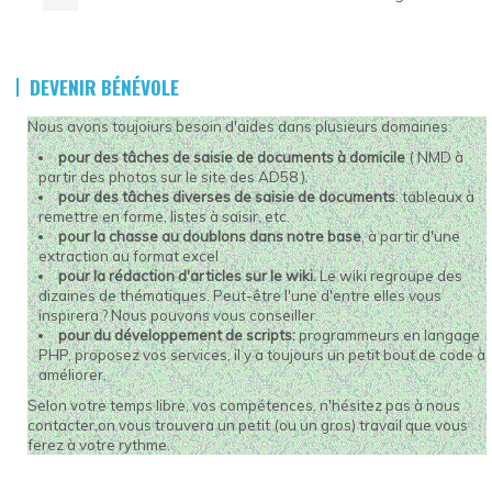
DEVENIR BÉNÉVOLE
Nous avons toujoiurs besoin d'aides dans plusieurs domaines:
pour des tâches de saisie de documents à domicile
( NMD à
partir des photos sur le site des AD58 ).
pour des tâches diverses de saisie de documents
: tableaux à
remettre en forme, listes à saisir, etc.
pour la chasse au doublons dans notre base
, à partir d'une
extraction au format excel
pour la rédaction d'articles sur le wiki.
Le wiki regroupe des
dizaines de thématiques. Peut-être l'une d'entre elles vous
inspirera ? Nous pouvons vous conseiller.
pour du développement de scripts:
programmeurs en langage
PHP,
proposez vos services, il y a toujours un petit bout de code à
améliorer.
Selon votre temps libre, vos compétences, n'hésitez pas à nous
contacter,on vous trouvera un petit (ou un gros) travail que vous
ferez à votre rythme.