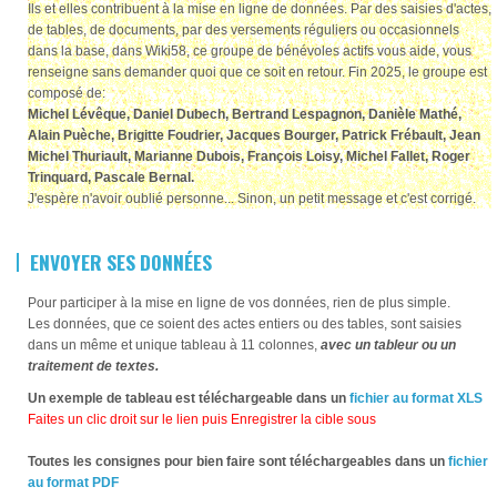
Ils et elles contribuent à la mise en ligne de données. Par des saisies d'actes,
de tables, de documents, par des versements réguliers ou occasionnels
dans la base, dans Wiki58, ce groupe de bénévoles actifs vous aide, vous
renseigne sans demander quoi que ce soit en retour. Fin 2025, le groupe est
composé de:
Michel Lévêque, Daniel Dubech, Bertrand Lespagnon, Danièle Mathé,
Alain Puèche, Brigitte Foudrier, Jacques Bourger, Patrick Frébault, Jean
Michel Thuriault, Marianne Dubois, François Loisy, Michel Fallet, Roger
Trinquard, Pascale Bernal
.
J'espère n'avoir oublié personne... Sinon, un petit message et c'est corrigé.
ENVOYER SES DONNÉES
Pour participer à la mise en ligne de vos données, rien de plus simple.
Les données, que ce soient des actes entiers ou des tables, sont saisies
dans un même et unique tableau à 11 colonnes,
avec un tableur ou un
traitement de textes.
Un exemple de tableau est téléchargeable dans un
fichier au format XLS
Faites un clic droit sur le lien puis Enregistrer la cible sous
Toutes les consignes pour bien faire sont téléchargeables dans un
fichier
au format PDF