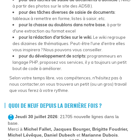
à partir des photos sur le site des AD58 ).
pour des tâches diverses de saisie de documents
:
tableaux à remettre en forme, listes à saisir, etc.
pour la chasse au doublons dans notre base
, à partir
d'une extraction au format excel
pour la rédaction d'articles sur le wiki.
Le wiki regroupe
des dizaines de thématiques. Peut-être l'une d'entre elles
vous inspirera ? Nous pouvons vous conseiller.
pour du développement de scripts:
programmeurs en
langage PHP,
proposez vos services, il y a toujours un petit
bout de code à améliorer.
Selon votre temps libre, vos compétences, n'hésitez pas à
nous contacter,on vous trouvera un petit (ou un gros) travail
que vous ferez à votre rythme.
QUOI DE NEUF DEPUIS LA DERNIÈRE FOIS ?
Jeudi 30 juillet 2026
: 21705 nouvelle lignes dans la
base.
Merci à
Michel Fallet, Jacques Bourger, Brigitte Foudrier,
Michel Lévêque, Daniel Dubech
et
Marianne Dubois
.