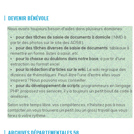
DEVENIR BÉNÉVOLE
Nous avons toujoiurs besoin d'aides dans plusieurs domaines:
pour des tâches de saisie de documents à domicile
( NMD à
partir des photos sur le site des AD58 ).
pour des tâches diverses de saisie de documents
: tableaux à
remettre en forme, listes à saisir, etc.
pour la chasse au doublons dans notre base
, à partir d'une
extraction au format excel
pour la rédaction d'articles sur le wiki.
Le wiki regroupe des
dizaines de thématiques. Peut-être l'une d'entre elles vous
inspirera ? Nous pouvons vous conseiller.
pour du développement de scripts:
programmeurs en langage
PHP,
proposez vos services, il y a toujours un petit bout de code à
améliorer.
Selon votre temps libre, vos compétences, n'hésitez pas à nous
contacter,on vous trouvera un petit (ou un gros) travail que vous
ferez à votre rythme.
ARCHIVES DÉPARTEMENTALES 58