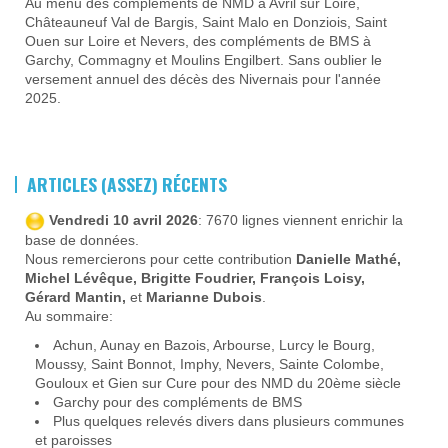
Au menu des compléments de NMD à Avril sur Loire,
Châteauneuf Val de Bargis, Saint Malo en Donziois, Saint
Ouen sur Loire et Nevers, des compléments de BMS à
Garchy, Commagny et Moulins Engilbert. Sans oublier le
versement annuel des décès des Nivernais pour l'année
2025.
ARTICLES (ASSEZ) RÉCENTS
Vendredi 10 avril 2026
: 7670 lignes viennent enrichir la
base de données.
Nous remercierons pour cette contribution
Danielle Mathé,
Michel Lévêque, Brigitte Foudrier, François Loisy,
Gérard Mantin,
et
Marianne Dubois
.
Au sommaire:
Achun, Aunay en Bazois, Arbourse, Lurcy le Bourg,
Moussy, Saint Bonnot, Imphy, Nevers, Sainte Colombe,
Gouloux et Gien sur Cure pour des NMD du 20ème siècle
Garchy pour des compléments de BMS
Plus quelques relevés divers dans plusieurs communes
et paroisses