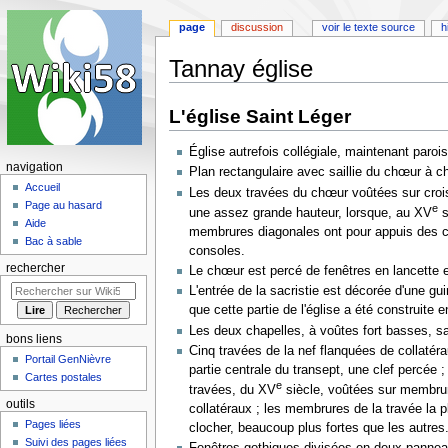
page
discussion
voir le texte source
h
Tannay église
Aller
Aller
L'église Saint Léger
à
à
la
la
Église autrefois collégiale, maintenant paro
navigation
recherche
navigation
Plan rectangulaire avec saillie du chœur à ch
Accueil
Les deux travées du chœur voûtées sur crois
Page au hasard
e
une assez grande hauteur, lorsque, au XV
s
Aide
membrures diagonales ont pour appuis des co
Bac à sable
consoles.
rechercher
Le chœur est percé de fenêtres en lancette 
L'entrée de la sacristie est décorée d'une gu
que cette partie de l'église a été construite 
Les deux chapelles, à voûtes fort basses, s
bons liens
Cinq travées de la nef flanquées de collaté
Portail GenNièvre
partie centrale du transept, une clef percée 
Cartes postales
e
travées, du XV
siècle, voûtées sur membrur
outils
collatéraux ; les membrures de la travée la p
Pages liées
clocher, beaucoup plus fortes que les autres
Suivi des pages liées