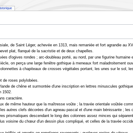
istorique
issiale, de Saint Léger, achevée en 1313, mais remaniée et fort agrandie au X
evet plat, flanqué de la sacristie et de deux chapelles.
ées d'ogives rondes ; arc-doubleau porté, au nord, par une figurine humaine 
iècle, on perça une large fenêtre gothique à meneaux fort maladroitement ouve
lonnettes à chapiteaux de crosses végétales portant, les unes sur le sol, le
et de roses polylobées.
irlande de chêne et surmontée d'une inscription en lettres minuscules gothique
en 1502.
ans caractère.
raux de même hauteur que la maîtresse voûte ; la travée orientale voûtée comm
; les autres clefs décorées d'un agneau pascal et d'une main bénissante ; les 
es prismatiques descendant le long des colonnes assez minces qui séparent
lus voisine du chœur d'un dessin plus compliqué, et celles de la travée occide
.