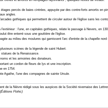
x tréflés et amortis en remplages rayonnants ; quelques restes de vitraux.
 étages percés de baies cintrées, appuyée par des contre-forts amortis en pina
 aux angles.
 d'arcades gothiques qui permettent de circuler autour de l'église sans les conto
l'extérieur : l'une, en capitales gothiques, relate le passage à Nevers, en 13
ulut être enterré sous une gouttière de l'église.
nagée au milieu des moulures qui garnissent l'arc d'entrée de la chapelle nord
 plusieurs scènes de la légende de saint Hubert.
 ; statues de la Renaissance.
 noms et les armoiries des donateurs.
portant un cordon de fleurs de lys et une inscription.
ue en 1754.
inte Agathe, l'une des compagnes de sainte Ursule.
t de la Nièvre rédigé sous les auspices de la Société nivernaise des Lettres, 
Éditions Flohic)