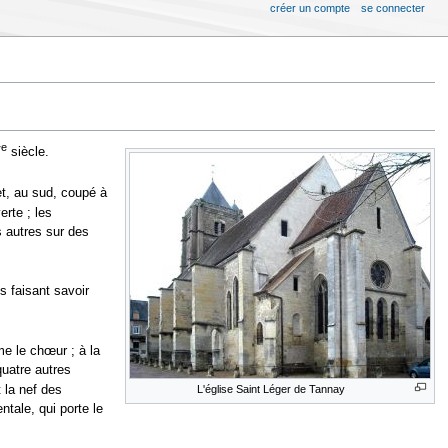
créer un compte
se connecter
e
V
siècle.
et, au sud, coupé à
rte ; les
s autres sur des
s faisant savoir
e le chœur ; à la
quatre autres
 la nef des
L'église Saint Léger de Tannay
ntale, qui porte le