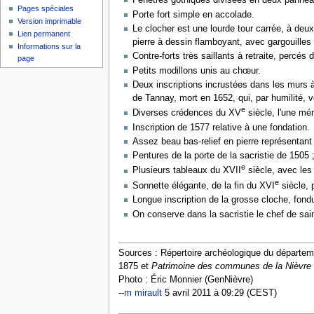
Fenêtres gothiques divisées en deux panneau
Pages spéciales
Porte fort simple en accolade.
Version imprimable
Le clocher est une lourde tour carrée, à deux
Lien permanent
pierre à dessin flamboyant, avec gargouilles
Informations sur la
Contre-forts très saillants à retraite, percés
page
Petits modillons unis au chœur.
Deux inscriptions incrustées dans les murs à 
de Tannay, mort en 1652, qui, par humilité, vo
e
Diverses crédences du XV
siècle, l'une mé
Inscription de 1577 relative à une fondation.
Assez beau bas-relief en pierre représentant
Pentures de la porte de la sacristie de 1505
e
Plusieurs tableaux du XVII
siècle, avec les
e
Sonnette élégante, de la fin du XVI
siècle, 
Longue inscription de la grosse cloche, fond
On conserve dans la sacristie le chef de sa
Sources : Répertoire archéologique du départemen
1875 et
Patrimoine des communes de la Nièvre (
Photo : Éric Monnier (GenNièvre)
--
m mirault
5 avril 2011 à 09:29 (CEST)