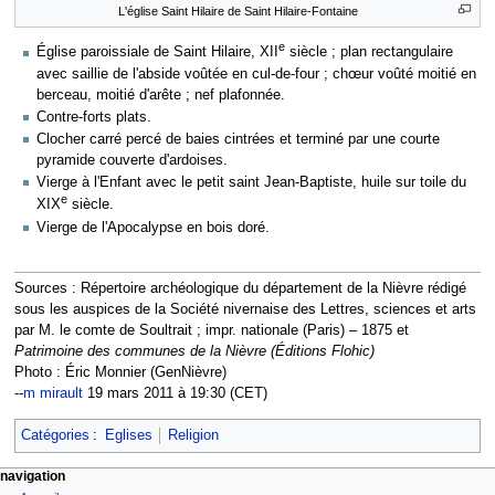
L'église Saint Hilaire de Saint Hilaire-Fontaine
e
Église paroissiale de Saint Hilaire, XII
siècle ; plan rectangulaire
avec saillie de l'abside voûtée en cul-de-four ; chœur voûté moitié en
berceau, moitié d'arête ; nef plafonnée.
Contre-forts plats.
Clocher carré percé de baies cintrées et terminé par une courte
pyramide couverte d'ardoises.
Vierge à l'Enfant avec le petit saint Jean-Baptiste, huile sur toile du
e
XIX
siècle.
Vierge de l'Apocalypse en bois doré.
Sources : Répertoire archéologique du département de la Nièvre rédigé
sous les auspices de la Société nivernaise des Lettres, sciences et arts
par M. le comte de Soultrait ; impr. nationale (Paris) – 1875 et
Patrimoine des communes de la Nièvre (Éditions Flohic)
Photo : Éric Monnier (GenNièvre)
--
m mirault
19 mars 2011 à 19:30 (CET)
Catégories
:
Eglises
Religion
navigation