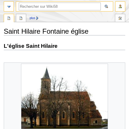
plus
Saint Hilaire Fontaine église
Aller
Aller
L'église Saint Hilaire
à
à
la
la
navigation
recherche