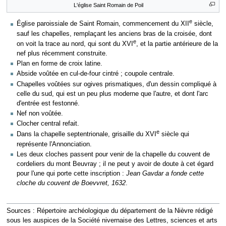
L'église Saint Romain de Poil
e
Église paroissiale de Saint Romain, commencement du XII
siècle,
sauf les chapelles, remplaçant les anciens bras de la croisée, dont
e
on voit la trace au nord, qui sont du XVI
, et la partie antérieure de la
nef plus récemment construite.
Plan en forme de croix latine.
Abside voûtée en cul-de-four cintré ; coupole centrale.
Chapelles voûtées sur ogives prismatiques, d'un dessin compliqué à
celle du sud, qui est un peu plus moderne que l'autre, et dont l'arc
d'entrée est festonné.
Nef non voûtée.
Clocher central refait.
e
Dans la chapelle septentrionale, grisaille du XVI
siècle qui
représente l'Annonciation.
Les deux cloches passent pour venir de la chapelle du couvent de
cordeliers du mont Beuvray ; il ne peut y avoir de doute à cet égard
pour l'une qui porte cette inscription :
Jean Gavdar a fonde cette
cloche du couvent de Boevvret, 1632
.
Sources : Répertoire archéologique du département de la Nièvre rédigé
sous les auspices de la Société nivernaise des Lettres, sciences et arts