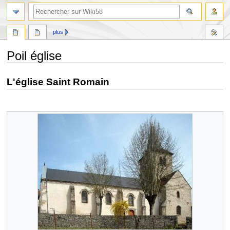
plus
Poil église
Aller
Aller
L'église Saint Romain
à
à
la
la
navigation
recherche