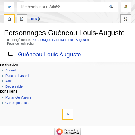
plus
Personnages Guéneau Louis-Auguste
(Redirigé depuis
Personnages Gueneau Louis-Auguste
)
Page de redirection
Aller
Aller
Rediriger vers :
Guéneau Louis Auguste
à
à
la
la
navigation
navigation
recherche
Accueil
Page au hasard
Aide
Bac à sable
bons liens
Portail GenNièvre
Cartes postales