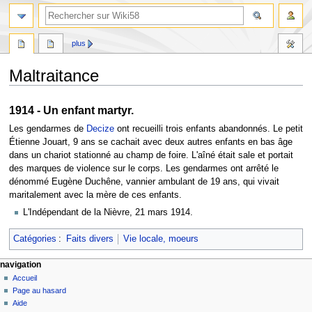
plus
Maltraitance
Aller
Aller
1914 - Un enfant martyr.
à
à
Les gendarmes de
Decize
ont recueilli trois enfants abandonnés. Le petit
la
la
Étienne Jouart, 9 ans se cachait avec deux autres enfants en bas âge
navigation
recherche
dans un chariot stationné au champ de foire. L'aîné était sale et portait
des marques de violence sur le corps. Les gendarmes ont arrêté le
dénommé Eugène Duchêne, vannier ambulant de 19 ans, qui vivait
maritalement avec la mère de ces enfants.
L'Indépendant de la Nièvre, 21 mars 1914.
Catégories
:
Faits divers
Vie locale, moeurs
navigation
Accueil
Page au hasard
Aide