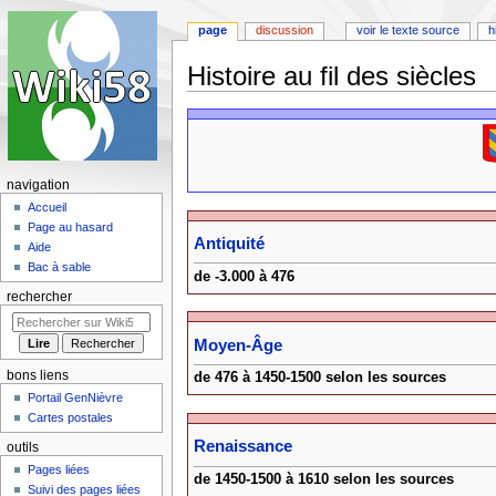
page
discussion
voir le texte source
h
Histoire au fil des siècles
Aller
Aller
à
à
la
la
navigation
recherche
navigation
Accueil
Page au hasard
Antiquité
Aide
Bac à sable
de -3.000 à 476
rechercher
Moyen-Âge
bons liens
de 476 à 1450-1500 selon les sources
Portail GenNièvre
Cartes postales
Renaissance
outils
Pages liées
de 1450-1500 à 1610 selon les sources
Suivi des pages liées