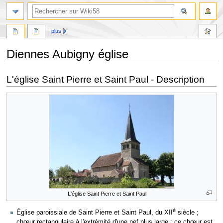
plus
Diennes Aubigny église
Aller
Aller
L'église Saint Pierre et Saint Paul - Description
à
à
la
la
navigation
recherche
L'église Saint Pierre et Saint Paul
è
Église paroissiale de Saint Pierre et Saint Paul, du XII
siècle ;
chœur rectangulaire à l'extrémité d'une nef plus large : ce chœur est