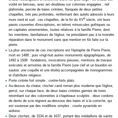
voûté en berceau, avec arc-doubleau sur colonnes engagées ; nef
plafonnée, percée de baies cintrées, flanquée de deux petites
chapelles, très peu profondes, renfermant des autels adossés à leurs
è
murs nord et sud : ces chapelles, de la fin du XV
siècle, ont leurs
parois couvertes d'inscriptions, en lettres minuscules gothiques ou
en capitales ornementées, toutes relatives à la famille Pierre, dont
les membres, bienfaiteurs de l'église, ne présidaient pas à la moindre
réparation dans le monument sans que mention en fût faite sur la
pierre.
La plus ancienne de ces inscriptions est l'épitaphe de Pierre Pierre,
mort en 1488 ; puis vingt-huit autres monuments épigraphiques, de
1492 à 1508 : fondations, invocations pieuses, mentions de travaux
exécutés et armoiries de la famille Pierre (une clef et un bourdon en
sautoir, une coquille et une étoile) accompagnées de monogrammes
et d'attributs religieux.
Porte cintrée fort simple ; contre-forts plats.
Au-dessus du chœur, clocher carré roman plus moderne que l'église,
percé, sur chaque face, de deux baies cintrées garnies de tores
retombant sur des colonnettes à chapiteaux sculptés ; deux cordons
de dents de scie règnent au-dessous des baies et à la corniche, qui
est soutenue par des modillons simples ; courte pyramide en
ardoise.
Deux cloches, de 1534 et de 1637, portant des médaillons de saints