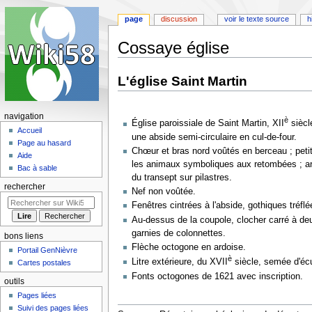
page
discussion
voir le texte source
h
Cossaye église
Aller
Aller
L'église Saint Martin
à
à
la
la
navigation
recherche
navigation
è
Église paroissiale de Saint Martin, XII
siècl
Accueil
une abside semi-circulaire en cul-de-four.
Page au hasard
Chœur et bras nord voûtés en berceau ; petit
Aide
les animaux symboliques aux retombées ; ar
Bac à sable
du transept sur pilastres.
rechercher
Nef non voûtée.
Fenêtres cintrées à l'abside, gothiques tréflé
Au-dessus de la coupole, clocher carré à de
garnies de colonnettes.
bons liens
Flèche octogone en ardoise.
Portail GenNièvre
è
Litre extérieure, du XVII
siècle, semée d'écu
Cartes postales
Fonts octogones de 1621 avec inscription.
outils
Pages liées
Suivi des pages liées