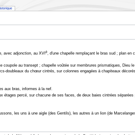
istorique
è
e, avec adjonction, au XVI
, d'une chapelle remplaçant le bras sud ; plan en c
e coupole au transept ; chapelle voûtée sur membrures prismatiques, Dieu le 
cs-doubleaux du chœur cintrés, sur colonnes engagées à chapiteaux décorés 
es aux bras, informes à la nef.
ux étages percé, sur chacune de ses faces, de deux baies cintrées séparées p
ssons, les uns à une aigle (des Gentils), les autres à un lion (de Marcelange