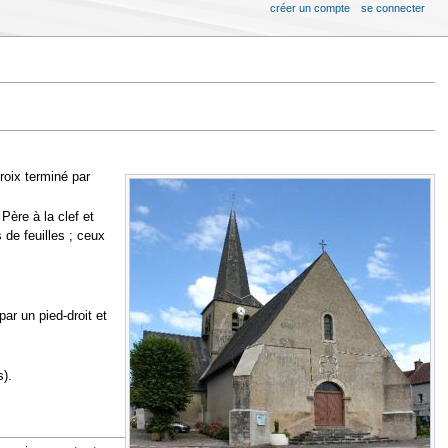
créer un compte
se connecter
roix terminé par
Père à la clef et
de feuilles ; ceux
ar un pied-droit et
s).