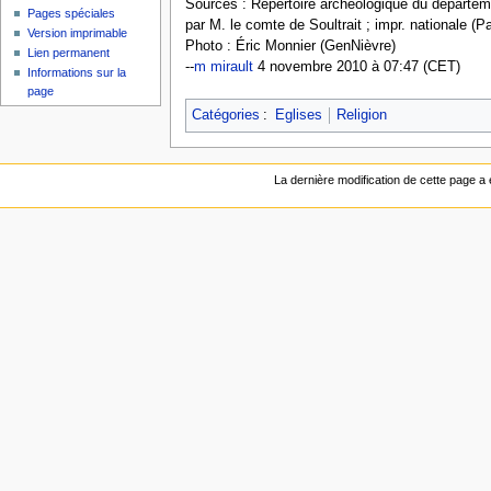
Sources : Répertoire archéologique du départeme
Pages spéciales
par M. le comte de Soultrait ; impr. nationale (P
Version imprimable
Photo : Éric Monnier (GenNièvre)
Lien permanent
--
m mirault
4 novembre 2010 à 07:47 (CET)
Informations sur la
page
Catégories
:
Eglises
Religion
La dernière modification de cette page a 