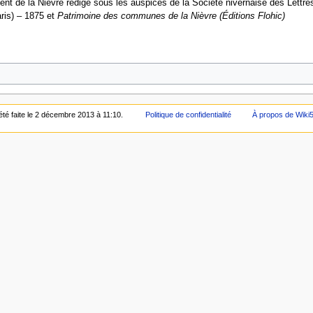
nt de la Nièvre rédigé sous les auspices de la Société nivernaise des Lettres
aris) – 1875 et
Patrimoine des communes de la Nièvre (Éditions Flohic)
été faite le 2 décembre 2013 à 11:10.
Politique de confidentialité
À propos de Wiki