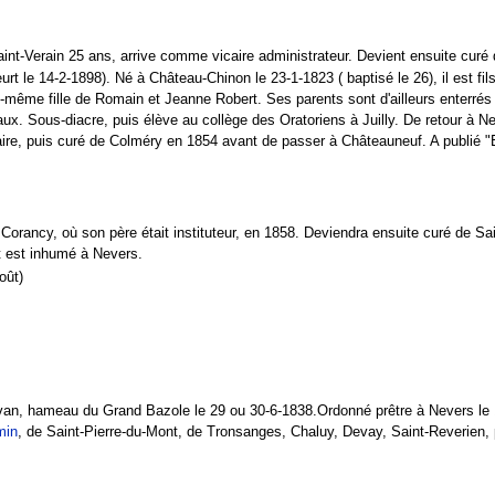
-Verain 25 ans, arrive comme vicaire administrateur. Devient ensuite curé de
le 14-2-1898). Né à Château-Chinon le 23-1-1823 ( baptisé le 26), il est fils 
e-même fille de Romain et Jeanne Robert. Ses parents sont d'ailleurs enterré
. Sous-diacre, puis élève au collège des Oratoriens à Juilly. De retour à Ne
aire, puis curé de Colméry en 1854 avant de passer à Châteauneuf. A publié "
rancy, où son père était instituteur, en 1858. Deviendra ensuite curé de Sain
t est inhumé à Nevers.
oût)
an, hameau du Grand Bazole le 29 ou 30-6-1838.Ordonné prêtre à Nevers le 
min
, de Saint-Pierre-du-Mont, de Tronsanges, Chaluy, Devay, Saint-Reverien, 