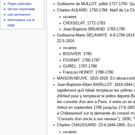
Guillaume de MULLOT: juillet 1727-1750. Qui
Pages spéciales
Version imprimable
Charles AULARD: 1750-1784. Natif de La Char
Lien permanent
vicaires:
Informations sur la
CHOISELAT: 1772-1783
page
Jean-Baptiste BRUAND: 1783-1785
Guillaume-Marie DELAHAYE: 4-9-1784-1814. Né 
22-5-1814.
vicaires:
BOUVIER: 1785
FOUINAT: 1786-1787
GUREL: 1787-1788
François HONOT: 1788-1790
MAISON-NEUVE: 1815-1819. En désaccord av
Jean-Baptiste-Allain BARILLOT: 1819-1844 ( d
rapidement qu'il fallait remplacer les prêtres
d'Arleuf pour y remplacer le prêtre déporté Be
les conseils d'un ami à Paris, il entre un an 
Arleuf en septembre 1796 jusqu'au 27-6-1803. 
à Châteauneuf sur la demande du conseil mun
"Conseils d'un oncle à ses neveux"), 1830; "M
Charles CHAUSSARD: 23-4-1844-1865. Ex-curé d
vicaires: