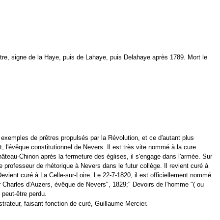
itre, signe de la Haye, puis de Lahaye, puis Delahaye après 1789. Mort le
exemples de prêtres propulsés par la Révolution, et ce d'autant plus
let, l'évêque constitutionnel de Nevers. Il est très vite nommé à la cure
 Château-Chinon après la fermeture des églises, il s'engage dans l'armée. Sur
e professeur de rhétorique à Nevers dans le futur collège. Il revient curé à
Devient curé à La Celle-sur-Loire. Le 22-7-1820, il est officiellement nommé
r Charles d'Auzers, évêque de Nevers", 1829;" Devoirs de l'homme "( ou
 peut-être perdu.
rateur, faisant fonction de curé, Guillaume Mercier.