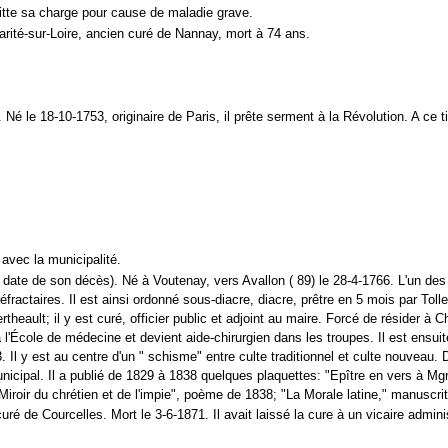
tte sa charge pour cause de maladie grave.
ité-sur-Loire, ancien curé de Nannay, mort à 74 ans.
le 18-10-1753, originaire de Paris, il prête serment à la Révolution. A ce t
ec la municipalité.
ate de son décès). Né à Voutenay, vers Avallon ( 89) le 28-4-1766. L'un des 
 réfractaires. Il est ainsi ordonné sous-diacre, diacre, prêtre en 5 mois par Tol
rtheault; il y est curé, officier public et adjoint au maire. Forcé de résider à
à l'École de médecine et devient aide-chirurgien dans les troupes. Il est ensuit
Il y est au centre d'un " schisme" entre culte traditionnel et culte nouveau. 
icipal. Il a publié de 1829 à 1838 quelques plaquettes: "Epître en vers à Mg
iroir du chrétien et de l'impie", poème de 1838; "La Morale latine," manuscrit
e Courcelles. Mort le 3-6-1871. Il avait laissé la cure à un vicaire administ