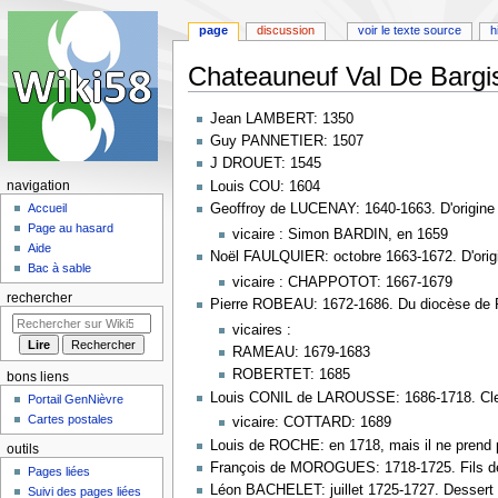
page
discussion
voir le texte source
h
Chateauneuf Val De Bargi
Aller
Aller
Jean LAMBERT: 1350
à
à
Guy PANNETIER: 1507
la
la
J DROUET: 1545
navigation
recherche
Louis COU: 1604
navigation
Geoffroy de LUCENAY: 1640-1663. D'origine 
Accueil
Page au hasard
vicaire : Simon BARDIN, en 1659
Aide
Noël FAULQUIER: octobre 1663-1672. D'origi
Bac à sable
vicaire : CHAPPOTOT: 1667-1679
rechercher
Pierre ROBEAU: 1672-1686. Du diocèse de P
vicaires :
RAMEAU: 1679-1683
ROBERTET: 1685
bons liens
Louis CONIL de LAROUSSE: 1686-1718. Clerc
Portail GenNièvre
Cartes postales
vicaire: COTTARD: 1689
Louis de ROCHE: en 1718, mais il ne prend p
outils
François de MOROGUES: 1718-1725. Fils de
Pages liées
Léon BACHELET: juillet 1725-1727. Dessert 
Suivi des pages liées