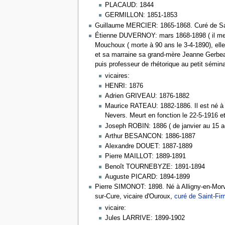
PLACAUD: 1844
GERMILLON: 1851-1853
Guillaume MERCIER: 1865-1868. Curé de Saint
Étienne DUVERNOY: mars 1868-1898 ( il meurt 
Mouchoux ( morte à 90 ans le 3-4-1890), ell
et sa marraine sa grand-mère Jeanne Gerbeaux
puis professeur de rhétorique au petit sémin
vicaires:
HENRI: 1876
Adrien GRIVEAU: 1876-1882
Maurice RATEAU: 1882-1886. Il est né à Co
Nevers. Meurt en fonction le 22-5-1916 e
Joseph ROBIN: 1886 ( de janvier au 15 a
Arthur BESANCON: 1886-1887
Alexandre DOUET: 1887-1889
Pierre MAILLOT: 1889-1891
Benoît TOURNEBYZE: 1891-1894
Auguste PICARD: 1894-1899
Pierre SIMONOT: 1898. Né à Alligny-en-Morv
sur-Cure, vicaire d'Ouroux,
curé de Saint-Fir
vicaire:
Jules LARRIVE: 1899-1902