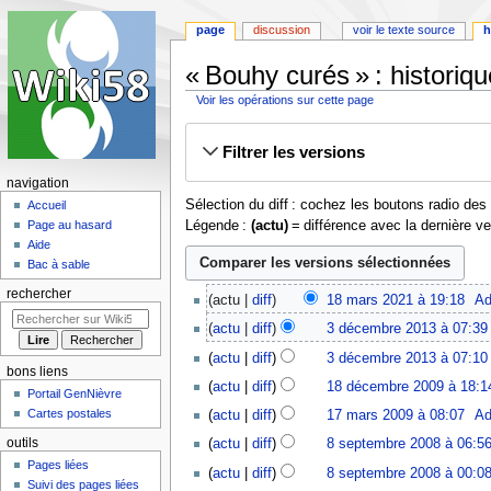
page
discussion
voir le texte source
h
« Bouhy curés » : historiq
Voir les opérations sur cette page
Aller
Aller
Filtrer les versions
à
à
la
la
navigation
navigation
recherche
Sélection du diff : cochez les boutons radio de
Accueil
Légende :
(actu)
= différence avec la dernière v
Page au hasard
Aide
Bac à sable
18
rechercher
actu
diff
18 mars 2021 à 19:18
‎
Ad
mars
A
3
actu
diff
3 décembre 2013 à 07:39
2021
u
décembre
actu
diff
3 décembre 2013 à 07:10
c
2013
bons liens
18
u
actu
diff
18 décembre 2009 à 18:1
Portail GenNièvre
décembre
n
A
17
Cartes postales
actu
diff
17 mars 2009 à 08:07
‎
Ad
2009
r
u
mars
8
outils
actu
diff
8 septembre 2008 à 06:5
é
c
2009
septembre
A
s
Pages liées
u
actu
diff
8 septembre 2008 à 00:0
2008
u
Suivi des pages liées
u
n