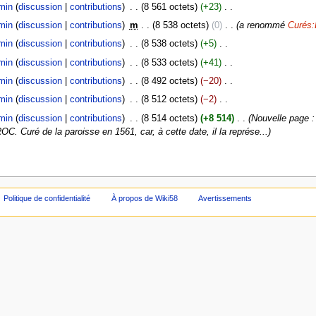
min
discussion
contributions
‎
8 561 octets
+23
‎
min
discussion
contributions
‎
m
8 538 octets
0
‎
a renommé
Curés
min
discussion
contributions
‎
8 538 octets
+5
‎
min
discussion
contributions
‎
8 533 octets
+41
‎
min
discussion
contributions
‎
8 492 octets
−20
‎
min
discussion
contributions
‎
8 512 octets
−2
‎
min
discussion
contributions
‎
8 514 octets
+8 514
‎
Nouvelle page 
. Curé de la paroisse en 1561, car, à cette date, il la représe...
Politique de confidentialité
À propos de Wiki58
Avertissements