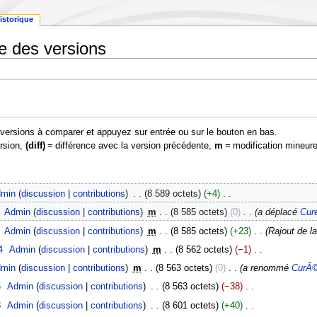
istorique
ue des versions
s versions à comparer et appuyez sur entrée ou sur le bouton en bas.
ersion,
(diff)
= différence avec la version précédente,
m
= modification mineure
min
discussion
contributions
‎
8 589 octets
+4
‎
‎
Admin
discussion
contributions
‎
m
8 585 octets
0
‎
a déplacé
Cur
‎
Admin
discussion
contributions
‎
m
8 585 octets
+23
‎
Rajout de la
4
‎
Admin
discussion
contributions
‎
m
8 562 octets
−1
‎
min
discussion
contributions
‎
m
8 563 octets
0
‎
a renommé
CurÃ©
6
‎
Admin
discussion
contributions
‎
8 563 octets
−38
‎
8
‎
Admin
discussion
contributions
‎
8 601 octets
+40
‎