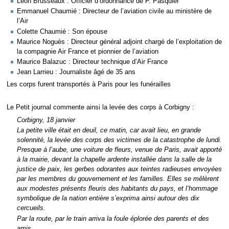
Léon Brusseaux : Officier d’ordonnance de P. Pasquier
Emmanuel Chaumié : Directeur de l’aviation civile au ministère de
l’Air
Colette Chaumié : Son épouse
Maurice Noguès : Directeur général adjoint chargé de l’exploitation de
la compagnie Air France et pionnier de l’aviation
Maurice Balazuc : Directeur technique d’Air France
Jean Larrieu : Journaliste âgé de 35 ans
Les corps furent transportés à Paris pour les funérailles
Le Petit journal commente ainsi la levée des corps à Corbigny :
Corbigny, 18 janvier
La petite ville était en deuil, ce matin, car avait lieu, en grande
solennité, la levée des corps des victimes de la catastrophe de lundi.
Presque à l’aube, une voiture de fleurs, venue de Paris, avait apporté
à la mairie, devant la chapelle ardente installée dans la salle de la
justice de paix, les gerbes odorantes aux teintes radieuses envoyées
par les membres du gouvernement et les familles. Elles se mêlèrent
aux modestes présents fleuris des habitants du pays, et l’hommage
symbolique de la nation entière s’exprima ainsi autour des dix
cercueils.
Par la route, par le train arriva la foule éplorée des parents et des
amis.