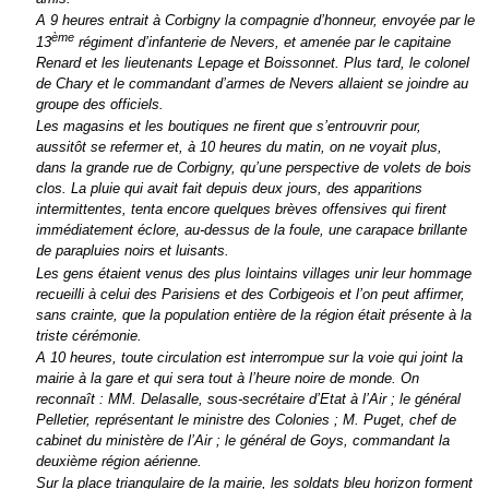
A 9 heures entrait à Corbigny la compagnie d’honneur, envoyée par le
ème
13
régiment d’infanterie de Nevers, et amenée par le capitaine
Renard et les lieutenants Lepage et Boissonnet. Plus tard, le colonel
de Chary et le commandant d’armes de Nevers allaient se joindre au
groupe des officiels.
Les magasins et les boutiques ne firent que s’entrouvrir pour,
aussitôt se refermer et, à 10 heures du matin, on ne voyait plus,
dans la grande rue de Corbigny, qu’une perspective de volets de bois
clos. La pluie qui avait fait depuis deux jours, des apparitions
intermittentes, tenta encore quelques brèves offensives qui firent
immédiatement éclore, au-dessus de la foule, une carapace brillante
de parapluies noirs et luisants.
Les gens étaient venus des plus lointains villages unir leur hommage
recueilli à celui des Parisiens et des Corbigeois et l’on peut affirmer,
sans crainte, que la population entière de la région était présente à la
triste cérémonie.
A 10 heures, toute circulation est interrompue sur la voie qui joint la
mairie à la gare et qui sera tout à l’heure noire de monde. On
reconnaît : MM. Delasalle, sous-secrétaire d’Etat à l’Air ; le général
Pelletier, représentant le ministre des Colonies ; M. Puget, chef de
cabinet du ministère de l’Air ; le général de Goys, commandant la
deuxième région aérienne.
Sur la place triangulaire de la mairie, les soldats bleu horizon forment