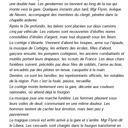
une double haie. Les gendarmes se tiennent au long de la rue qui
monte vers la gare. Quelques instants plus tard, Mgr Flynn, évêque
de Nevers, accompagné des membres du clergé, pénètre dans la
chapelle ardente.
Après le De profundis, les bières sont placées sur deux camions :
cinq par véhicule. Les voitures sont recouvertes d’étoffes noires
constellées d’étoiles d’argent, mais tout disparaît sous les fleurs.
Le cortège s’ébranle. Viennent d’abord les troupes, arme sur l’épaule,
la musique de Corbigny, les enfants des écoles, filles d’abord,
garçons ensuite, les pompiers corbigeois, les anciens combattants et
mutilés portant leurs drapeaux, les scouts de France. Les deux chars
funèbres suivent, précédés par deux files de soldats, l’arme au bras,
et encadrés par des pilotes en tenue, casquette à la main.
Derrière, ce sont les familles, les représentants officiels, les notables
de la région. Puis c’est la foule, pieuse, recueillie.
Le cortège monte lentement vers la gare, décorée aux couleurs
nationales, où attend déjà le fourgon.
La musique joue une marche funèbre. Les femmes pleurent sous
leurs voiles de deuil, communiant en une même douleur. Les
hommes tentent de cacher leur émotion, mais bien peu y
parviennent.
Le tragique convoi est enfin arrivé à la gare et s’arrête. Mgr Flynn dit
le Libera. Les cercueils sont chargés dans le fourgon transformé en