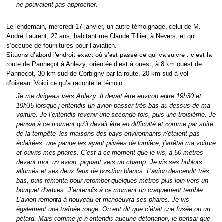
ne pouvaient pas approcher.
Le lendemain, mercredi 17 janvier, un autre témoignage, celui de M.
André Laurent, 27 ans, habitant rue Claude Tillier, à Nevers, et qui
s’occupe de fournitures pour l’aviation.
Situons d’abord l’endroit exact où s’est passé ce qui va suivre : c’est la
route de Panneçot à Anlezy, orientée d’est à ouest, à 8 km ouest de
Panneçot, 30 km sud de Corbigny par la route, 20 km sud à vol
d’oiseau. Voici ce qu’a raconté le témoin :
Je me dirigeais vers Anlezy. Il devait être environ entre 19h30 et
19h35 lorsque j’entendis un avion passer très bas au-dessus de ma
voiture. Je l’entendis revenir une seconde fois, puis une troisième. Je
pensai à ce moment qu’il devait être en difficulté et comme par suite
de la tempête, les maisons des pays environnants n’étaient pas
éclairées, une panne les ayant privées de lumière, j’arrêtai ma voiture
et ouvris mes phares. C’est à ce moment que je vis, à 50 mètres
devant moi, un avion, piquant vers un champ. Je vis ses hublots
allumés et ses deux feux de position blancs. L’avion descendit très
bas, puis remonta pour retomber quelques mètres plus loin vers un
bouquet d’arbres. J’entendis à ce moment un craquement terrible.
L’avion remonta à nouveau et manoeuvra ses phares. Je vis
également une traînée rouge. On eut dit que c’était une fusée ou un
pétard. Mais comme je n’entendis aucune détonation, je pensai que