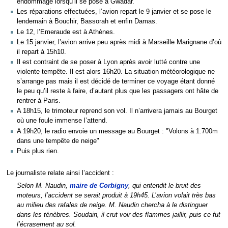
endommagé lorsqu’il se pose à Gwadar.
Les réparations effectuées, l’avion repart le 9 janvier et se pose le
lendemain à Bouchir, Bassorah et enfin Damas.
Le 12, l’Emeraude est à Athènes.
Le 15 janvier, l’avion arrive peu après midi à Marseille Marignane d’où
il repart à 15h10.
Il est contraint de se poser à Lyon après avoir lutté contre une
violente tempête. Il est alors 16h20. La situation météorologique ne
s’arrange pas mais il est décidé de terminer ce voyage étant donné
le peu qu’il reste à faire, d’autant plus que les passagers ont hâte de
rentrer à Paris.
A 18h15, le trimoteur reprend son vol. Il n’arrivera jamais au Bourget
où une foule immense l’attend.
A 19h20, le radio envoie un message au Bourget : "Volons à 1.700m
dans une tempête de neige"
Puis plus rien.
Le journaliste relate ainsi l’accident :
Selon M. Naudin,
maire de Corbigny
, qui entendit le bruit des
moteurs, l’accident se serait produit à 19h45. L’avion volait très bas
au milieu des rafales de neige. M. Naudin chercha à le distinguer
dans les ténèbres. Soudain, il crut voir des flammes jaillir, puis ce fut
l’écrasement au sol.