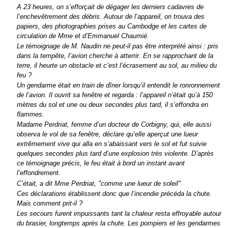
A 23 heures, on s’efforçait de dégager les derniers cadavres de
l’enchevêtrement des débris. Autour de l’appareil, on trouva des
papiers, des photographies prises au Cambodge et les cartes de
circulation de Mme et d’Emmanuel Chaumié.
Le témoignage de M. Naudin ne peut-il pas être interprété ainsi : pris
dans la tempête, l’avion cherche à atterrir. En se rapprochant de la
terre, il heurte un obstacle et c’est l’écrasement au sol, au milieu du
feu ?
Un gendarme était en train de dîner lorsqu’il entendit le ronronnement
de l’avion. Il ouvrit sa fenêtre et regarda : l’appareil n’était qu’à 150
mètres du sol et une ou deux secondes plus tard, il s’effondra en
flammes.
Madame Perdriat, femme d’un docteur de Corbigny, qui, elle aussi
observa le vol de sa fenêtre, déclare qu’elle aperçut une lueur
extrêmement vive qui alla en s’abaissant vers le sol et fut suivie
quelques secondes plus tard d’une explosion très violente. D’après
ce témoignage précis, le feu était à bord un instant avant
l’effondrement.
C’était, a dit Mme Perdriat, "comme une lueur de soleil"
Ces déclarations établissent donc que l’incendie précéda la chute.
Mais comment prit-il ?
Les secours furent impuissants tant la chaleur resta effroyable autour
du brasier, longtemps après la chute. Les pompiers et les gendarmes