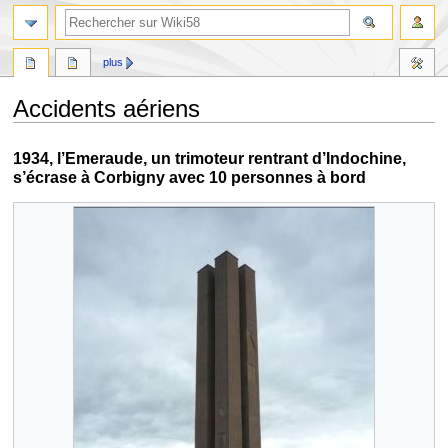
plus
Accidents aériens
Aller
Aller
1934, l’Emeraude, un trimoteur rentrant d’Indochine,
à
à
s’écrase à Corbigny avec 10 personnes à bord
la
la
navigation
recherche