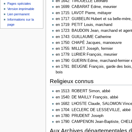
en 1642: TIROUELLE Léonard
Pages spéciales
en 1699: CABARAT Edme, meunier
Version imprimable
en 1715: LAVOT Pierre, métayer
Lien permanent
en 1717: GUIBELIN Hubert et sa belle-mère
Informations sur la
en 1719: PETIT Louis, marchand
page
en 1723: BAUDOIN Jean, marchand et agent 
en 1743: GUILLAUME Catherine
en 1750: CHAPÉ Jacques, manoeuvre
en 1755: MILLET Joseph, fermier
en 1779: LURIER François, meunier
en 1790: GUERIN Edme, marchand-fermier et
en 1791: BEUGNE François, garde des boi
bois
Religieux connus
en 1513: ROBERT Simon, abbé
en 1540: DE MAILLY François, abbé
en 1682: LHOSTE Claude, SALOMON Vince
en 1704: LECLERC DE LESSEVILLE, abbé
en 1780: PRUDENT Joseph
en 1790: CAMPENON Jean-Baptiste, CHEL
Aux Archives départementales d