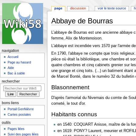
page
discussion
voir le texte source
h
Abbaye de Bourras
Aller
Aller
L’abbaye de Bourras est une ancienne abbaye ci
à
à
femme, Alix de Montenoison.
la
la
L'abbaye est incendiée vers 1570 par l'armée de
navigation
recherche
navigation
En 1790, l'abbaye ne compte que trois religieux.
Accueil
piéce où était la bibliotéque, une chambre et son 
Page au hasard
quatre chambres et cinq cabinets grenier sur les
Aide
une grange et cinq toits. (...) un batiment étant au
Bac à sable
de Marcel Bonté, dans le numéro 32 du bulletin d
rechercher
Blasonnement
D'après l'armorial du Nivernais du comte de Soul
bons liens
cometé, le tout d'or.
Portail GenNièvre
Habitants connus
Cartes postales
outils
en 1540: COQUART Anisse, maître de la for
Pages liées
en 1619: PONY? Laurent, meunier et ROFI
Suivi des pages liées