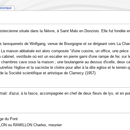
istorique
stercienne située dans la Nièvre, à Saint Malo en Donziois. Elle fut fondée
s lansquenets de Wolfgang, venue de Bourgogne et se dirigeant vers La Chari
 La maison abbatiale est alors composée "d'une cuisine, un office, une piéce
cabinet, vestibule où est un escalier en pierre garni d'une rampe de fer, sur le
 chambres cave sous la maison ; une boulangerie au dessus d'icelle, deux cabi
trefois l'église et la sacristie le cloitre pour aller à la dite eglise et le terrein
e la Société scientifique et artistique de Clamecy (1957).
trait: d'azur, à la fasce, accompagnée en chef de deux fleurs de lys, et en poi
ge du Pont
LLON ou RAMILLON Charles, meunier