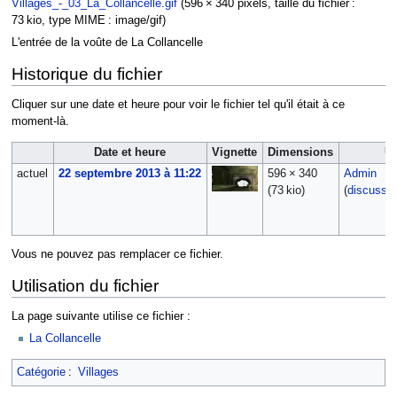
Villages_-_03_La_Collancelle.gif
‎
(596 × 340 pixels, taille du fichier :
73 kio, type MIME :
image/gif
)
L'entrée de la voûte de La Collancelle
Historique du fichier
Cliquer sur une date et heure pour voir le fichier tel qu'il était à ce
moment-là.
Date et heure
Vignette
Dimensions
Ut
actuel
22 septembre 2013 à 11:22
596 × 340
Admin
(73 kio)
(
discussio
Vous ne pouvez pas remplacer ce fichier.
Utilisation du fichier
La page suivante utilise ce fichier :
La Collancelle
Catégorie
:
Villages