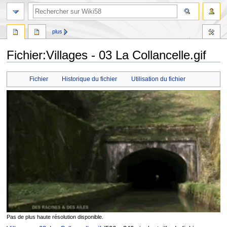
plus
Fichier
:
Villages - 03 La Collancelle.gif
Aller
Aller
Fichier
Historique du fichier
Utilisation du fichier
à
à
la
la
navigation
recherche
Pas de plus haute résolution disponible.