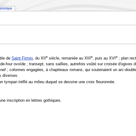
istorique
e
e
e
able de
Saint Firmin
, du XII
siècle, remaniée au XIII
, puis au XVI
; plan rec
-four ovoïde ; transept, sans saillies, autrefois voûté sur croisée d'ogives d
 nef ; colonnes engagées, à chapiteaux romans, qui soutenaient un arc-double
s diverses.
n tympan tréflé au milieu duquel se dessine une croix fleuronnée.
ne inscription en lettres gothiques.