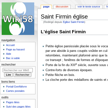
page
discussion
voir le texte source
h
Saint Firmin église
(Redirigé depuis
Eglise Saint Firmin
)
Aller
Aller
L'église Saint Firmin
à
à
la
la
navigation
navigation
recherche
Accueil
Petite église paroissiale placée sous le voc
Page au hasard
par une abside à pans coupés voûtée en cul-de
Aide
retombées, maintenant plafonné ainsi que la
Bac à sable
ce transept ; fenêtres de formes et d'époque
e
rechercher
Porte de la fin du XIII
siècle, ouverte sous u
Contre-forts de diverses époques.
Petite flèche en bois.
La cloche porte des médaillons de saints et u
bons liens
Portail GenNièvre
Cartes postales
outils
Pages liées
Suivi des pages liées