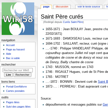
page
discussion
voir le texte source
h
Saint Père curés
(Redirigé depuis
Curés Saint Père
)
Aller
Aller
1655-1671 : Jean BOULAY Jean, prestre chano
à
à
22/02/1671)
la
la
1671-1693 : DAMOISEAU Louis, recteur curé (
navigation
navigation
recherche
1694-1702 : SAILLANT, recteur, curé (signe à
Accueil
....-1740 : Philippe VANDELANT Philippe, d
Page au hasard
cejourdhuy quatorze Juillet mil sept cent q
Aide
collégiales de cosne et de donzy et nouz s
Bac à sable
de Donzy, Bailly chantre de cosne
rechercher
1743 : MUSSON, nommé en 1743
1746 : RIGAULT Hugues, curé de St Père d
1765 : MOTRET
....-1872 : BONNIN : Devient curé de
Saint B
bons liens
1872-.... : PERREAU : Etait aupravant curé
Portail GenNièvre
Cartes postales
outils
Source:
Pages liées
dépouillements et messages publiés sur
Gen
Suivi des pages liées