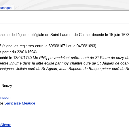
istorique
ine de l’église collégiale de Saint Laurent de Cosne, décédé le 15 juin 1673
signe les registres entre le 30/03/1671 et le 04/03/1693)
 partir du 22/01/1694)
écèdé le 13/07/1740
Me Philippe vandelant prêtre curé de St Pierre de nuzy d
uarente inhumé dans la ditte eglise par moy chantre curé de St Jâques de cos
oussignés. Jollain curé de St Agnan, Jean Baptiste de Braque prieur curé de
e Neuzy
risson
 de
Saincaize Meauce
Nièvre