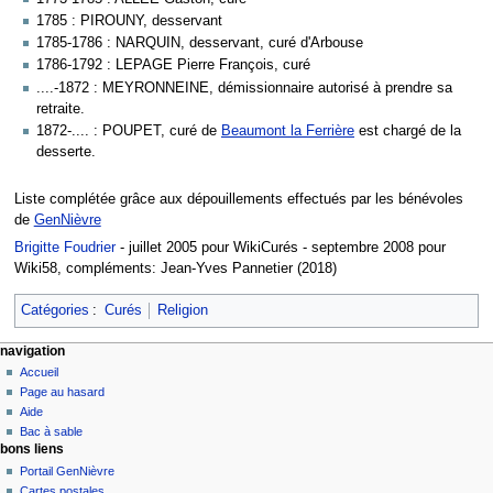
1785 : PIROUNY, desservant
1785-1786 : NARQUIN, desservant, curé d'Arbouse
1786-1792 : LEPAGE Pierre François, curé
....-1872 : MEYRONNEINE, démissionnaire autorisé à prendre sa
retraite.
1872-.... : POUPET, curé de
Beaumont la Ferrière
est chargé de la
desserte.
Liste complétée grâce aux dépouillements effectués par les bénévoles
de
GenNièvre
Brigitte Foudrier
- juillet 2005 pour WikiCurés - septembre 2008 pour
Wiki58, compléments: Jean-Yves Pannetier (2018)
Catégories
:
Curés
Religion
navigation
Accueil
Page au hasard
Aide
Bac à sable
bons liens
Portail GenNièvre
Cartes postales