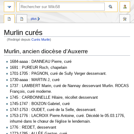
plus
Murlin curés
(Redirigé depuis
Curés Murlin
)
Aller
Aller
Murlin, ancien diocèse d'Auxerre
à
à
la
la
1684-aaaa : DANNEAU Pierre, curé
navigation
recherche
1691 : PUREUR Roch, chapelain
1701-1705 : PAGNON, curé de Sully Verger desservant.
1730-aaaa : MARTIN J, curé
1737 : LAMBERT Marin, curé de Nannay desservant Murlin. ROCAS
François, curé moderne.
1745 : CARBONNELLE Hilaire, récollet desservant
1745-1747 : BOIZON Gabriel, curé
1747-1753 : OUDET, curé de la Selle, desservant.
1753-1776 : LACROIX Pierre Antoine, curé. Décédé le 05.03.1776,
inhumé dans le chœur de l'église le lendemain.
1776 : REDET, desservant
1773-1785 : ALLÉE Gaston, curé