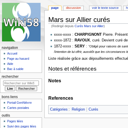
page
discussion
voir le texte source
h
Mars sur Allier curés
(Redirigé depuis
Curés Mars sur Allier
)
Aller
Aller
xxxx-xxxx :
CHARPIGNONT
Pierre. Présent
à
à
xxxx-1872 :
RAVOUX
, curé. Devient curé d
la
la
1872-xxxx :
SERY
:
"Obligé pour raisons de sant
navigation
navigation
recherche
l'intention de lui offrir, aussitôt que les circonstance
Accueil
Liste réalisée grâce aux dépouillements effectu
Page au hasard
Aide
Notes et références
Bac à sable
rechercher
Notes
bons liens
References
Portail GenNièvre
Cartes postales
Catégories
:
Religion
Curés
outils
Pages liées
Suivi des pages liées