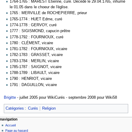
1764-1765 : MAREST Etienne, curé. Décédé le 29.04.1765, inhumé
le 01.05 dans le choeur de l'église.
1765 : MERVILLE de ROCHEPIERRE, prieur
1765-1774 : HUET Edme, curé
1774-1778 : GERVOY, curé
1777 : SIGISMOND, capucin prêtre
1778-1792 : FOURNIOUX, curé
1780 : CLÉMENT, vicaire
1781-1782 : FOURNIOUX, vicaire
1782-1783 : GRASSET, vicaire
1783-1784 : MERLIN, vicaire
1785-1787 : SAIGNOT, vicaire
1788-1789 : LIBAULT, vicaire
1790 : HENRIOT, vicaire
1791 : DAGUILLON, vicaire
Brigitte
- juillet 2005 pour WikiCurés - septembre 2008 pour Wiki58
Catégories
:
Curés
Religion
navigation
Accueil
Page au hasard