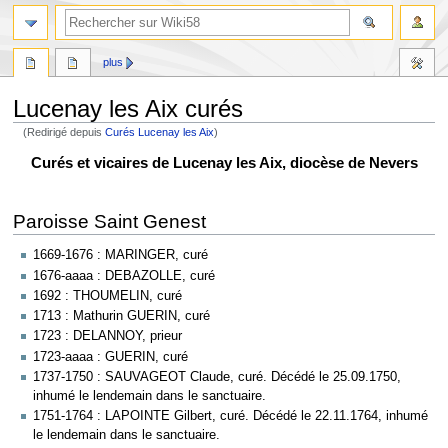
plus
Lucenay les Aix curés
(Redirigé depuis
Curés Lucenay les Aix
)
Aller
Aller
Curés et vicaires de Lucenay les Aix, diocèse de Nevers
à
à
la
la
Paroisse Saint Genest
navigation
recherche
1669-1676 : MARINGER, curé
1676-aaaa : DEBAZOLLE, curé
1692 : THOUMELIN, curé
1713 : Mathurin GUERIN, curé
1723 : DELANNOY, prieur
1723-aaaa : GUERIN, curé
1737-1750 : SAUVAGEOT Claude, curé. Décédé le 25.09.1750,
inhumé le lendemain dans le sanctuaire.
1751-1764 : LAPOINTE Gilbert, curé. Décédé le 22.11.1764, inhumé
le lendemain dans le sanctuaire.