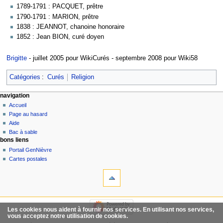
1789-1791 : PACQUET, prêtre
1790-1791 : MARION, prêtre
1838 : JEANNOT, chanoine honoraire
1852 : Jean BION, curé doyen
Brigitte
- juillet 2005 pour WikiCurés - septembre 2008 pour Wiki58
Catégories
:
Curés
Religion
navigation
Accueil
Page au hasard
Aide
Bac à sable
bons liens
Portail GenNièvre
Cartes postales
Les cookies nous aident à fournir nos services. En utilisant nos services,
vous acceptez notre utilisation de cookies.