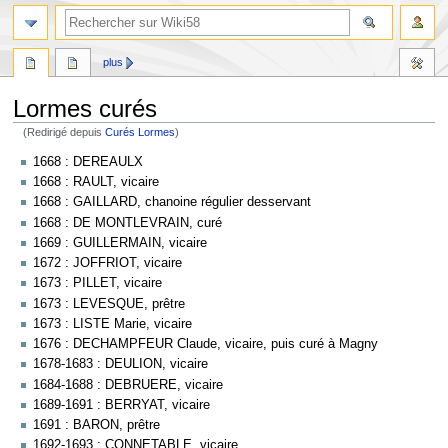
plus
Lormes curés
(Redirigé depuis
Curés Lormes
)
Aller
Aller
1668 : DEREAULX
à
à
1668 : RAULT, vicaire
la
la
1668 : GAILLARD, chanoine régulier desservant
navigation
recherche
1668 : DE MONTLEVRAIN, curé
1669 : GUILLERMAIN, vicaire
1672 : JOFFRIOT, vicaire
1673 : PILLET, vicaire
1673 : LEVESQUE, prêtre
1673 : LISTE Marie, vicaire
1676 : DECHAMPFEUR Claude, vicaire, puis curé à Magny
1678-1683 : DEULION, vicaire
1684-1688 : DEBRUERE, vicaire
1689-1691 : BERRYAT, vicaire
1691 : BARON, prêtre
1692-1693 : CONNETABLE, vicaire