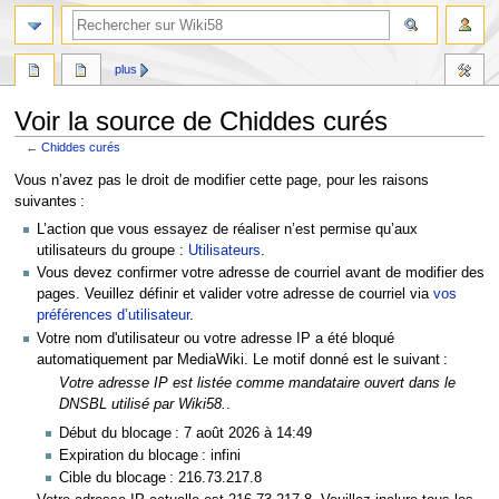
plus
Voir la source de Chiddes curés
←
Chiddes curés
Aller
Aller
Vous n’avez pas le droit de modifier cette page, pour les raisons
à
à
suivantes :
la
la
L’action que vous essayez de réaliser n’est permise qu’aux
navigation
recherche
utilisateurs du groupe :
Utilisateurs
.
Vous devez confirmer votre adresse de courriel avant de modifier des
pages. Veuillez définir et valider votre adresse de courriel via
vos
préférences d’utilisateur
.
Votre nom d'utilisateur ou votre adresse IP a été bloqué
automatiquement par MediaWiki. Le motif donné est le suivant :
Votre adresse IP est listée comme mandataire ouvert dans le
DNSBL utilisé par Wiki58.
.
Début du blocage : 7 août 2026 à 14:49
Expiration du blocage : infini
Cible du blocage : 216.73.217.8