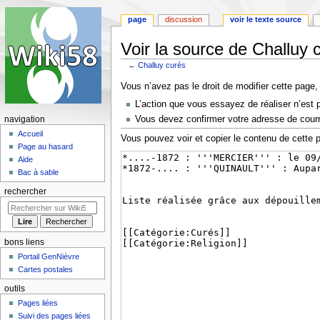
page
discussion
voir le texte source
Voir la source de Challuy 
←
Challuy curés
Aller
Aller
Vous n’avez pas le droit de modifier cette page, 
à
à
L’action que vous essayez de réaliser n’est 
la
la
Vous devez confirmer votre adresse de courrie
navigation
navigation
recherche
Accueil
Vous pouvez voir et copier le contenu de cette 
Page au hasard
Aide
Bac à sable
rechercher
bons liens
Portail GenNièvre
Cartes postales
outils
Pages liées
Suivi des pages liées