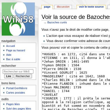
page
discussion
voir le texte source
Voir la source de Bazoche
←
Bazoches curés
Aller
Aller
Vous n’avez pas le droit de modifier cette page, 
à
à
L’action que vous essayez de réaliser n’est 
la
la
Vous devez confirmer votre adresse de courrie
navigation
navigation
recherche
Accueil
Vous pouvez voir et copier le contenu de cette 
Page au hasard
Aide
Bac à sable
rechercher
bons liens
Portail GenNièvre
Cartes postales
outils
Pages liées
Suivi des pages liées