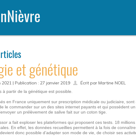
nNièvre
rticles
ie et génétique
in 2021
|
Publication : 27 janvier 2019
Écrit par Martine NOEL
 à partir de la génétique est possible.
sés en France uniquement sur prescription médicale ou judiciaire, sont
t de le commander sur un des sites internet payants et qui possèdent un 
 d’envoyer un prélèvement de salive fait sur un coton tige.
sor a fait exploser les plateformes qui proposent ces tests. 18 millions
ales. En effet, les données recueillies permettent à la fois de connaîtr
 devient donc possible d’adapter son mode de vie, de choisir ses activité