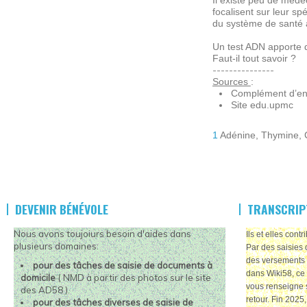
Il existe peu de méde
focalisent sur leur sp
du système de santé 
Un test ADN apporte d
Faut-il tout savoir ?
---------------
Sources
:
Complément d’enq
Site edu.upmc
1
Adénine, Thymine, 
DEVENIR BÉNÉVOLE
TRANSCRIP
Nous avons toujoiurs besoin d'aides dans
Ils et elles cont
plusieurs domaines:
Par des saisies 
des versements 
pour des tâches de saisie de documents à
dans Wiki58, ce 
domicile
( NMD à partir des photos sur le site
vous renseigne 
des AD58 ).
retour. Fin 2025
pour des tâches diverses de saisie de