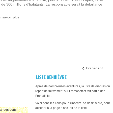
 enseignements à la faculté, puis plus rien. Très occupés, ils se
 de 300 millions d’habitants. La responsable serait la défaillance
 savoir plus.
Précédent
LISTE GENNIÈVRE
Après de nombreuses aventures, la liste de discussion
repart définitivement sur Framasoft et fait partie des
Framalistes.
Voici donc les liens pour s'inscrire, se désinscrire, pour
accéder à la page d'accueil de la liste.
par
des dons.