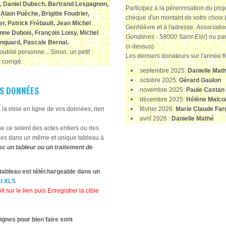
, Daniel Dubech, Bertrand Lespagnon,
Participez à la pérennisation du pro
Alain Puèche, Brigitte Foudrier,
chèque d'un montant de votre choix (
, Patrick Frébault, Jean Michel
GenNièvre et à l'adresse:
Associatio
anne Dubois, François Loisy, Michel
Gondières - 58000 Saint-Eloi
) ou pa
rinquard, Pascale Bernal
.
ci-dessus).
oublié personne... Sinon, un petit
Les derniers donateurs sur l'année fl
 corrigé.
septembre 2025:
Danielle Mat
octobre 2025:
Gérard Gaulon
S DONNÉES
novembre 2025:
Paule Castan
décembre 2025:
Hélène Malcoi
à la mise en ligne de vos données, rien
février 2026:
Marie Claude Fa
avril 2026 :
Danielle Mathé
 ce soient des actes entiers ou des
sies dans un même et unique tableau à
c un tableur ou un traitement de
tableau est téléchargeable dans un
at XLS
it sur le lien puis Enregistrer la cible
ignes pour bien faire sont