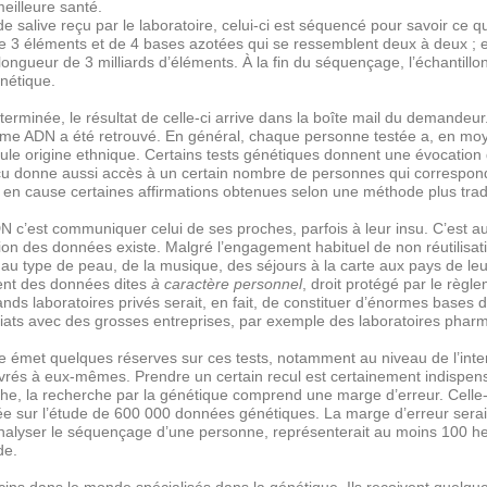
eilleure santé.
 de salive reçu par le laboratoire, celui-ci est séquencé pour savoir ce q
 3 éléments et de 4 bases azotées qui se ressemblent deux à deux ; 
 longueur de 3 milliards d’éléments.
À
la fin du séquençage, l’échantillon
nétique.
 terminée, le résultat de celle-ci arrive dans la boîte mail du demandeu
me ADN a été retrouvé. En général, chaque personne testée a, en moye
le origine ethnique. Certains tests génétiques donnent une évocation 
reçu donne aussi accès à un certain nombre de personnes qui correspond
 en cause certaines affirmations obtenues selon une méthode plus tradit
’est communiquer celui de ses proches, parfois à leur insu. C’est aus
tion des données existe. Malgré l’engagement habituel de non réutilisat
 type de peau, de la musique, des séjours à la carte aux pays de leurs a
ent des données dites
à caractère personnel
, droit protégé par le règ
rands laboratoires privés serait, en fait, de constituer d’énormes base
iats avec des grosses entreprises, par exemple des laboratoires phar
 émet quelques réserves sur ces tests, notamment au niveau de l’interpr
 livrés à eux-mêmes. Prendre un certain recul est certainement indispen
, la recherche par la génétique comprend une marge d’erreur. Celle-ci
ulée sur l’étude de 600 000 données génétiques. La marge d’erreur ser
nalyser le séquençage d’une personne, représenterait au moins 100 heur
de.