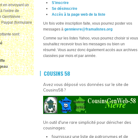
S'inscrire
jet en envoyant un
Se désinscrire
à l'ordre de
Accès à la page web de la liste
n GenNièvre -
r Paypal (formulaire
Un fois votre inscription faite, vous pourrez poster vos
messages à
gennievre@framalistes.org
ottante sont:
Comme sur les listes Yahoo, vous pourrez choisir si vous
hé
souhaitez recevoir tous les messages ou bien un
résumé. Vous aurez donc également accès aux archives
classées par mois et par année.
ffe
rgeau
COUSINS 58
Avez vous déposé vos données sur le site de
Cousins58 ?
Un outil d'une rare simplicité pour dénicher des
cousinages:
fournissez une liste de patronymes et de