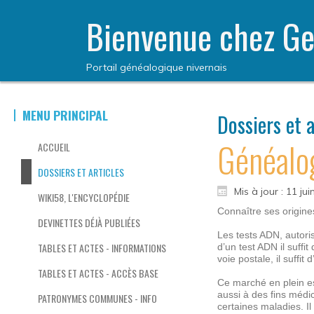
Bienvenue chez Ge
Portail généalogique nivernais
MENU PRINCIPAL
Dossiers et a
Généalog
ACCUEIL
DOSSIERS ET ARTICLES
Mis à jour : 11 ju
WIKI58, L'ENCYCLOPÉDIE
Connaître ses origines
DEVINETTES DÉJÀ PUBLIÉES
Les tests ADN, autori
TABLES ET ACTES - INFORMATIONS
d’un test ADN il suffi
voie postale, il suffit
TABLES ET ACTES - ACCÈS BASE
Ce marché en plein es
aussi à des fins médic
PATRONYMES COMMUNES - INFO
certaines maladies. Il