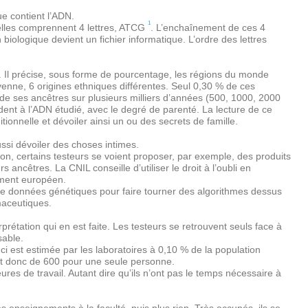
ue contient l’ADN.
1
elles comprennent 4 lettres, ATCG
. L’enchaînement de ces 4
 biologique devient un fichier informatique. L’ordre des lettres
r. Il précise, sous forme de pourcentage, les régions du monde
nne, 6 origines ethniques différentes. Seul 0,30 % de ces
de ses ancêtres sur plusieurs milliers d’années (500, 1000, 2000
ent à l’ADN étudié, avec le degré de parenté. La lecture de ce
ionnelle et dévoiler ainsi un ou des secrets de famille.
si dévoiler des choses intimes.
ion, certains testeurs se voient proposer, par exemple, des produits
ncêtres. La CNIL conseille d’utiliser le droit à l’oubli en
lement européen.
s de données génétiques pour faire tourner des algorithmes dessus
maceutiques.
étation qui en est faite. Les testeurs se retrouvent seuls face à
sable.
 est estimée par les laboratoires à 0,10 % de la population
ait donc de 600 pour une seule personne.
es de travail. Autant dire qu’ils n’ont pas le temps nécessaire à