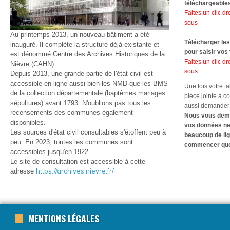
téléchargeable
Faites un clic dro
sous
Au printemps 2013, un nouveau bâtiment a été
Télécharger le
inauguré. Il complète la structure déjà existante et
pour saisir vos
est dénommé Centre des Archives Historiques de la
Faites un clic dro
Nièvre (CAHN)
sous
Depuis 2013, une grande partie de l'état-civil est
accessible en ligne aussi bien les NMD que les BMS
Une fois votre t
de la collection départementale (baptêmes mariages
pièce jointe à c
sépultures) avant 1793. N'oublions pas tous les
aussi demander d
recensements des communes également
Nous vous deman
disponibles.
vos données ne 
Les sources d'état civil consultables s'étoffent peu à
beaucoup de lig
peu. En 2023, toutes les communes sont
commencer quoi
accessibles jusqu'en 1922
Le site de consultation est accessible à cette
https://archives.nievre.fr/
adresse
MENTIONS LÉGALES