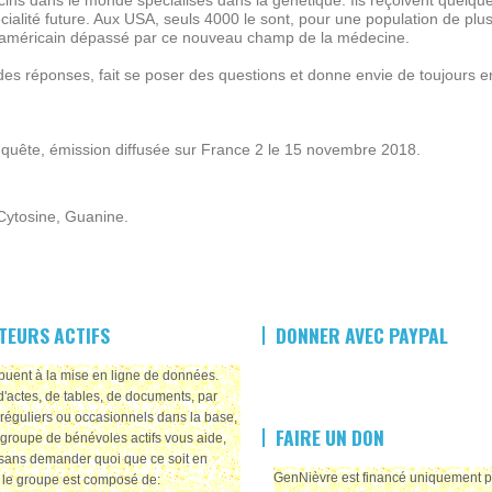
cins dans le monde spécialisés dans la génétique. Ils reçoivent quelques
écialité future. Aux USA, seuls 4000 le sont, pour une population de plus
américain dépassé par ce nouveau champ de la médecine.
es réponses, fait se poser des questions et donne envie de toujours en
uête, émission diffusée sur France 2 le 15 novembre 2018.
Cytosine, Guanine.
TEURS ACTIFS
DONNER AVEC PAYPAL
ribuent à la mise en ligne de données.
d'actes, de tables, de documents, par
réguliers ou occasionnels dans la base,
FAIRE UN DON
groupe de bénévoles actifs vous aide,
sans demander quoi que ce soit en
GenNièvre est financé uniquement 
, le groupe est composé de: