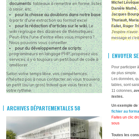
Michel Lévêque
documents
: tableaux à remettre en forme, listes
Danièle Mathé, 
à saisir, etc.
pour la chasse au doublons dans notre base
,
Jacques Bourger
à partir d'une extraction au format excel
Thuriault, Mari
pour la rédaction d'articles sur le wiki.
Le
Fallet, Roger T
wiki regroupe des dizaines de thématiques.
J'espère n'avoir 
Peut-être l'une d'entre elles vous inspirera ?
message et c'est
Nous pouvons vous conseiller.
pour du développement de scripts:
programmeurs en langage PHP,
proposez vos
ENVOYER SE
services, il y a toujours un petit bout de code à
améliorer.
Pour participer 
de plus simple.
Selon votre temps libre, vos compétences,
n'hésitez pas à nous contacter,on vous trouvera
Les données, que
un petit (ou un gros) travail que vous ferez à
tables, sont sai
votre rythme.
11 colonnes,
ave
textes.
Un exemple de 
ARCHIVES DÉPARTEMENTALES 58
fichier au form
Faites un clic dro
sous
Toutes les cons