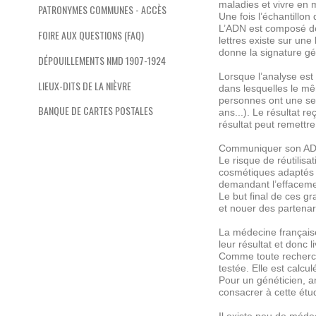
maladies et vivre en m
PATRONYMES COMMUNES - ACCÈS
Une fois l’échantillon
L’ADN est composé de
FOIRE AUX QUESTIONS (FAQ)
lettres existe sur une
donne la signature gé
DÉPOUILLEMENTS NMD 1907-1924
Lorsque l’analyse est
LIEUX-DITS DE LA NIÈVRE
dans lesquelles le mê
personnes ont une seu
BANQUE DE CARTES POSTALES
ans...). Le résultat 
résultat peut remettre
Communiquer son ADN c
Le risque de réutilisa
cosmétiques adaptés au
demandant l’effacem
Le but final de ces g
et nouer des partenar
La médecine française
leur résultat et donc
Comme toute recherche
testée. Elle est calc
Pour un généticien, a
consacrer à cette étu