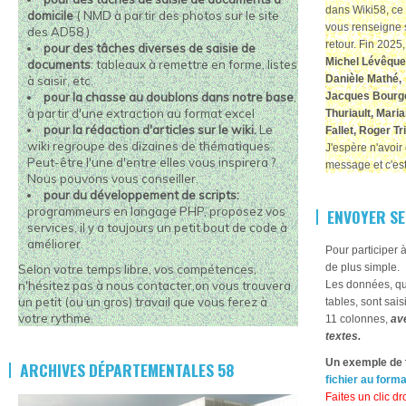
dans Wiki58, ce 
domicile
( NMD à partir des photos sur le site
vous renseigne 
des AD58 ).
retour. Fin 2025
pour des tâches diverses de saisie de
Michel Lévêque
documents
: tableaux à remettre en forme, listes
Danièle Mathé, 
à saisir, etc.
pour la chasse au doublons dans notre base
,
Jacques Bourger
à partir d'une extraction au format excel
Thuriault, Mari
pour la rédaction d'articles sur le wiki.
Le
Fallet, Roger T
wiki regroupe des dizaines de thématiques.
J'espère n'avoir 
Peut-être l'une d'entre elles vous inspirera ?
message et c'est
Nous pouvons vous conseiller.
pour du développement de scripts:
programmeurs en langage PHP,
proposez vos
ENVOYER SE
services, il y a toujours un petit bout de code à
améliorer.
Pour participer 
de plus simple.
Selon votre temps libre, vos compétences,
n'hésitez pas à nous contacter,on vous trouvera
Les données, que
un petit (ou un gros) travail que vous ferez à
tables, sont sai
votre rythme.
11 colonnes,
ave
textes.
Un exemple de 
ARCHIVES DÉPARTEMENTALES 58
fichier au form
Faites un clic dro