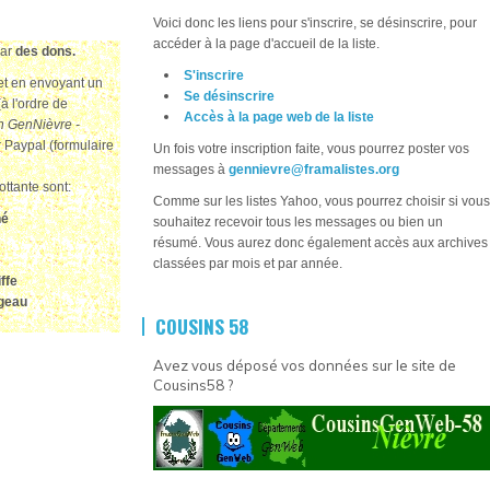
Voici donc les liens pour s'inscrire, se désinscrire, pour
accéder à la page d'accueil de la liste.
par
des dons.
S'inscrire
jet en envoyant un
Se désinscrire
à l'ordre de
Accès à la page web de la liste
n GenNièvre -
r Paypal (formulaire
Un fois votre inscription faite, vous pourrez poster vos
messages à
gennievre@framalistes.org
ottante sont:
Comme sur les listes Yahoo, vous pourrez choisir si vous
hé
souhaitez recevoir tous les messages ou bien un
résumé. Vous aurez donc également accès aux archives
classées par mois et par année.
ffe
rgeau
COUSINS 58
Avez vous déposé vos données sur le site de
Cousins58 ?