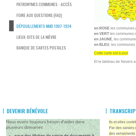
PATRONYMES COMMUNES - ACCÈS
FOIRE AUX QUESTIONS (FAQ)
DÉPOUILLEMENTS NMD 1907-1924
en ROSE
les communes po
en VERT
les communes do
LIEUX-DITS DE LA NIÈVRE
en JAUNE
, les communes
en BLEU
, les communes 
BANQUE DE CARTES POSTALES
Cette carte est à jour
Et le tableau de Nevers 
DEVENIR BÉNÉVOLE
TRANSCRIP
Nous avons toujoiurs besoin d'aides dans
Ils et elles cont
plusieurs domaines:
Par des saisies 
des versements 
pour des tâches de saisie de documents à