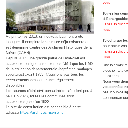
sous
Toutes les cons
téléchargeable
Faites un clic dro
sous
Au printemps 2013, un nouveau bâtiment a été
Télécharger le
inauguré. Il complète la structure déjà existante et
pour saisir vos
est dénommé Centre des Archives Historiques de la
Faites un clic dro
Nièvre (CAHN)
sous
Depuis 2013, une grande partie de l'état-civil est
accessible en ligne aussi bien les NMD que les BMS
Une fois votre t
de la collection départementale (baptêmes mariages
pièce jointe à c
sépultures) avant 1793. N'oublions pas tous les
aussi demander d
recensements des communes également
Nous vous deman
disponibles.
vos données ne 
Les sources d'état civil consultables s'étoffent peu à
beaucoup de lig
peu. En 2023, toutes les communes sont
commencer quoi
accessibles jusqu'en 1922
Le site de consultation est accessible à cette
https://archives.nievre.fr/
adresse