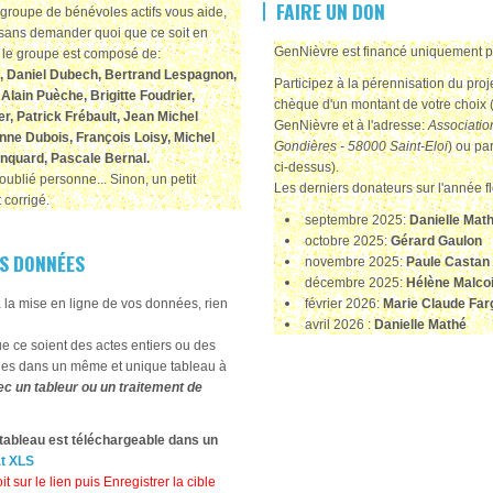
FAIRE UN DON
groupe de bénévoles actifs vous aide,
sans demander quoi que ce soit en
GenNièvre est financé uniquement 
, le groupe est composé de:
, Daniel Dubech, Bertrand Lespagnon,
Participez à la pérennisation du pro
Alain Puèche, Brigitte Foudrier,
chèque d'un montant de votre choix (
, Patrick Frébault, Jean Michel
GenNièvre et à l'adresse:
Associatio
anne Dubois, François Loisy, Michel
Gondières - 58000 Saint-Eloi
) ou pa
rinquard, Pascale Bernal
.
ci-dessus).
oublié personne... Sinon, un petit
Les derniers donateurs sur l'année fl
 corrigé.
septembre 2025:
Danielle Mat
octobre 2025:
Gérard Gaulon
S DONNÉES
novembre 2025:
Paule Castan
décembre 2025:
Hélène Malcoi
à la mise en ligne de vos données, rien
février 2026:
Marie Claude Fa
avril 2026 :
Danielle Mathé
 ce soient des actes entiers ou des
sies dans un même et unique tableau à
c un tableur ou un traitement de
tableau est téléchargeable dans un
at XLS
it sur le lien puis Enregistrer la cible