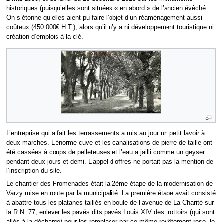
historiques (puisqu’elles sont situées « en abord » de l’ancien évêché.
On s’étonne qu’elles aient pu faire l’objet d’un réaménagement aussi
coûteux (450 000€ H.T.), alors qu’il n’y a ni développement touristique ni
création d’emplois à la clé.
L’entreprise qui a fait les terrassements a mis au jour un petit lavoir à
deux marches. L’énorme cuve et les canalisations de pierre de taille ont
été cassées à coups de pelleteuses et l’eau a jailli comme un geyser
pendant deux jours et demi. L’appel d’offres ne portait pas la mention de
l’inscription du site.
Le chantier des Promenades était la 2ème étape de la modernisation de
Varzy mise en route par la municipalité. La première étape avait consisté
à abattre tous les platanes taillés en boule de l’avenue de La Charité sur
la R.N. 77, enlever les pavés dits pavés Louis XIV des trottoirs (qui sont
allés à la décharge) pour les remplacer par ce même revêtement rose, le