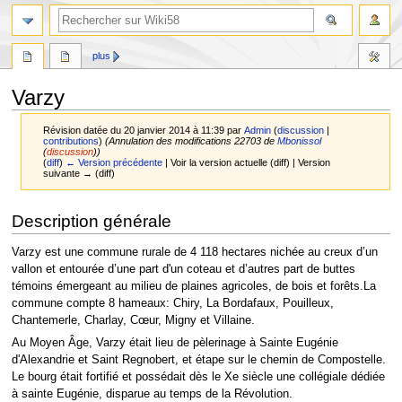
plus
Varzy
Révision datée du 20 janvier 2014 à 11:39 par
Admin
(
discussion
|
contributions
)
(Annulation des modifications 22703 de
Mbonissol
(
discussion
))
(
diff
)
← Version précédente
| Voir la version actuelle (diff) | Version
suivante → (diff)
Aller
Aller
Description générale
à
à
la
la
Varzy est une commune rurale de 4 118 hectares nichée au creux d’un
navigation
recherche
vallon et entourée d’une part d'un coteau et d’autres part de buttes
témoins émergeant au milieu de plaines agricoles, de bois et forêts.La
commune compte 8 hameaux: Chiry, La Bordafaux, Pouilleux,
Chantemerle, Charlay, Cœur, Migny et Villaine.
Au Moyen Âge, Varzy était lieu de pèlerinage à Sainte Eugénie
d'Alexandrie et Saint Regnobert, et étape sur le chemin de Compostelle.
Le bourg était fortifié et possédait dès le Xe siècle une collégiale dédiée
à sainte Eugénie, disparue au temps de la Révolution.