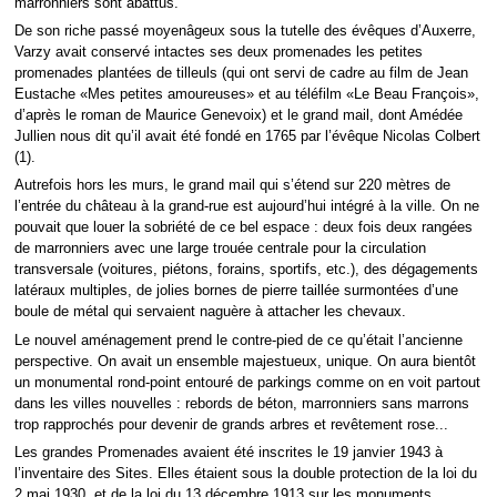
marronniers sont abattus.
De son riche passé moyenâgeux sous la tutelle des évêques d’Auxerre,
Varzy avait conservé intactes ses deux promenades les petites
promenades plantées de tilleuls (qui ont servi de cadre au film de Jean
Eustache «Mes petites amoureuses» et au téléfilm «Le Beau François»,
d’après le roman de Maurice Genevoix) et le grand mail, dont Amédée
Jullien nous dit qu’il avait été fondé en 1765 par l’évêque Nicolas Colbert
(1).
Autrefois hors les murs, le grand mail qui s’étend sur 220 mètres de
l’entrée du château à la grand-rue est aujourd’hui intégré à la ville. On ne
pouvait que louer la sobriété de ce bel espace : deux fois deux rangées
de marronniers avec une large trouée centrale pour la circulation
transversale (voitures, piétons, forains, sportifs, etc.), des dégagements
latéraux multiples, de jolies bornes de pierre taillée surmontées d’une
boule de métal qui servaient naguère à attacher les chevaux.
Le nouvel aménagement prend le contre-pied de ce qu’était l’ancienne
perspective. On avait un ensemble majestueux, unique. On aura bientôt
un monumental rond-point entouré de parkings comme on en voit partout
dans les villes nouvelles : rebords de béton, marronniers sans marrons
trop rapprochés pour devenir de grands arbres et revêtement rose...
Les grandes Promenades avaient été inscrites le 19 janvier 1943 à
l’inventaire des Sites. Elles étaient sous la double protection de la loi du
2 mai 1930, et de la loi du 13 décembre 1913 sur les monuments