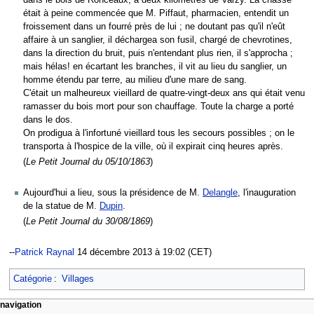
dans le bois de Ronceaux, à deux kilomètres de Varzy. La chasse
était à peine commencée que M. Piffaut, pharmacien, entendit un
froissement dans un fourré près de lui ; ne doutant pas qu'il n'eût
affaire à un sanglier, il déchargea son fusil, chargé de chevrotines,
dans la direction du bruit, puis n'entendant plus rien, il s'approcha ;
mais hélas! en écartant les branches, il vit au lieu du sanglier, un
homme étendu par terre, au milieu d'une mare de sang.
C'était un malheureux vieillard de quatre-vingt-deux ans qui était venu
ramasser du bois mort pour son chauffage. Toute la charge a porté
dans le dos.
On prodigua à l'infortuné vieillard tous les secours possibles ; on le
transporta à l'hospice de la ville, où il expirait cinq heures après.
(
Le Petit Journal du 05/10/1863
)
Aujourd'hui a lieu, sous la présidence de M.
Delangle
, l'inauguration
de la statue de M.
Dupin
.
(
Le Petit Journal du 30/08/1869
)
--
Patrick Raynal
14 décembre 2013 à 19:02 (CET)
Catégorie
:
Villages
navigation