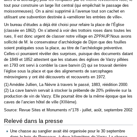
tout pour construire un large îlot central (qui empêchait le passage des
moissonneuses). On a ainsi supprimé à l’avenue tout son cachet en
utilisant une subvention destinée à «améliorer les entrées de ville».
Un bureau d’études a déjà été choisi pour refaire la place de l’Église
(classée en 1862). On s’attend à voir des trottoirs roses dans toutes les
rues, Il est donc urgent de classer notre village en ZPPAUP.Nous avons
sollicité de M. le conservateur d’archéologie de Dijon que des fouilles
soient pratiquées sous la place, au titre de l’archéologie préventive.
Celles-ci pourraient révéler des surprises, puisque des documents datant
de 1849 et 1852 attestent que les statues des églises de Varzy pillées
en 1793 ont servi à combler la cave banvin (2) qui se trouvait derrière
l’église sous la place et que des alignements de sarcophages
mérovingiens y ont été découverts et recouverts en 1972.
(1) Amédée Jullien, La Nièvre à travers le passé, 1883, réédition 2000.
(2) La cave banvin servait à stocker la prébende de 20% prélevée sur la
production de vin de Varzy. Elle pourrait être de la même époque que les
caves de l’ancien hôtel de ville (XIIIème).
Source: Revue Sites et Monuments n°178 - juillet, août, septembre 2002
Relevé dans la presse
Une chasse au sanglier avait été organisée pour le 30 septembre