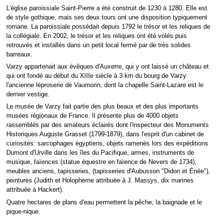
L'église paroissiale Saint-Pierre a été construit de 1230 à 1280. Elle est
de style gothique, mais ses deux tours ont une disposition typiquement
romane. La paroissiale possédait depuis 1792 le trésor et les reliques de
la collégiale. En 2002, le trésor et les reliques ont été volés puis
retrouvés et installés dans un petit local fermé par de très solides
barreaux.
Varzy appartenait aux évêques d'Auxerre, qui y ont laissé un château et
qui ont fondé au début du XIIIe siècle à 3 km du bourg de Varzy
l'ancienne léproserie de Vaumorin, dont la chapelle Saint-Lazare est le
dernier vestige.
Le musée de Varzy fait partie des plus beaux et des plus importants
musées régionaux de France. Il présente plus de 4000 objets
rassemblés par des amateurs éclairés dont l'inspecteur des Monuments
Historiques Auguste Grasset (1799-1879), dans l'esprit d'un cabinet de
curiosités: sarcophages égyptiens, objets ramenés lors des expéditions
Dumont d'Urville dans les îles du Pacifique, armes, instruments de
musique, faïences (statue équestre en faïence de Nevers de 1734),
meubles anciens, tapisseries, (tapisseries d'Aubusson "Didon et Énée"),
peintures (Judith et Holopherne attribuée à J. Massys, dix marines
attribuée à Hackert).
Quatre hectares de plans d'eau permettent la pêche, la baignade et le
pique-nique.