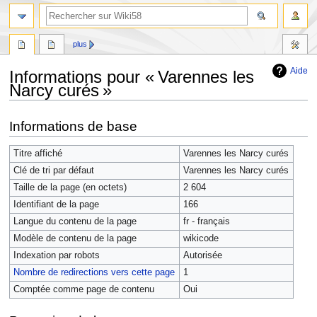
plus
Aide
Informations pour « Varennes les
Narcy curés »
Aller
Aller
Informations de base
à
à
la
la
Titre affiché
Varennes les Narcy curés
navigation
recherche
Clé de tri par défaut
Varennes les Narcy curés
Taille de la page (en octets)
2 604
Identifiant de la page
166
Langue du contenu de la page
fr - français
Modèle de contenu de la page
wikicode
Indexation par robots
Autorisée
Nombre de redirections vers cette page
1
Comptée comme page de contenu
Oui