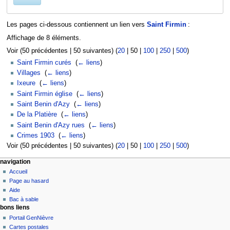
Les pages ci-dessous contiennent un lien vers
Saint Firmin
:
Affichage de 8 éléments.
Voir (
50 précédentes
|
50 suivantes
) (
20
|
50
|
100
|
250
|
500
)
Saint Firmin curés
‎
(
← liens
)
Villages
‎
(
← liens
)
Ixeure
‎
(
← liens
)
Saint Firmin église
‎
(
← liens
)
Saint Benin d'Azy
‎
(
← liens
)
De la Platière
‎
(
← liens
)
Saint Benin d'Azy rues
‎
(
← liens
)
Crimes 1903
‎
(
← liens
)
Voir (
50 précédentes
|
50 suivantes
) (
20
|
50
|
100
|
250
|
500
)
navigation
Accueil
Page au hasard
Aide
Bac à sable
bons liens
Portail GenNièvre
Cartes postales