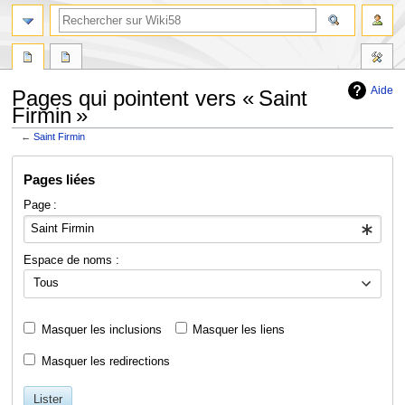
Aide
Pages qui pointent vers « Saint
Firmin »
←
Saint Firmin
Aller
Aller
Pages liées
à
à
la
la
Page :
navigation
recherche
Espace de noms :
Tous
Masquer les inclusions
Masquer les liens
Masquer les redirections
Lister