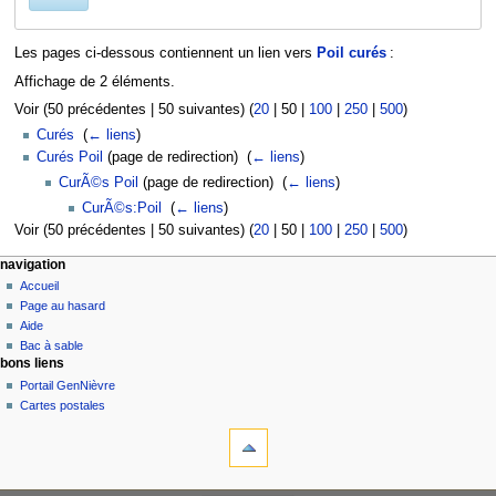
Les pages ci-dessous contiennent un lien vers
Poil curés
:
Affichage de 2 éléments.
Voir (
50 précédentes
|
50 suivantes
) (
20
|
50
|
100
|
250
|
500
)
Curés
‎
(
← liens
)
Curés Poil
(page de redirection) ‎
(
← liens
)
CurÃ©s Poil
(page de redirection) ‎
(
← liens
)
CurÃ©s:Poil
‎
(
← liens
)
Voir (
50 précédentes
|
50 suivantes
) (
20
|
50
|
100
|
250
|
500
)
navigation
Accueil
Page au hasard
Aide
Bac à sable
bons liens
Portail GenNièvre
Cartes postales