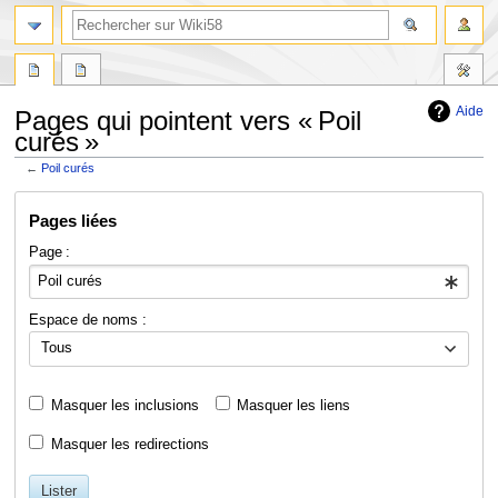
Aide
Pages qui pointent vers « Poil
curés »
←
Poil curés
Aller
Aller
Pages liées
à
à
la
la
Page :
navigation
recherche
Espace de noms :
Tous
Masquer les inclusions
Masquer les liens
Masquer les redirections
Lister