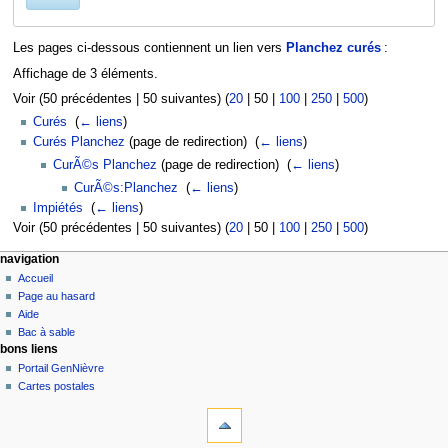
Les pages ci-dessous contiennent un lien vers
Planchez curés
:
Affichage de 3 éléments.
Voir (
50 précédentes
|
50 suivantes
) (
20
|
50
|
100
|
250
|
500
)
Curés
‎
(
← liens
)
Curés Planchez
(page de redirection) ‎
(
← liens
)
CurÃ©s Planchez
(page de redirection) ‎
(
← liens
)
CurÃ©s:Planchez
‎
(
← liens
)
Impiétés
‎
(
← liens
)
Voir (
50 précédentes
|
50 suivantes
) (
20
|
50
|
100
|
250
|
500
)
navigation
Accueil
Page au hasard
Aide
Bac à sable
bons liens
Portail GenNièvre
Cartes postales