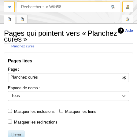
Aide
Pages qui pointent vers « Planchez
curés »
←
Planchez curés
Aller
Aller
Pages liées
à
à
la
la
Page :
navigation
recherche
Espace de noms :
Tous
Masquer les inclusions
Masquer les liens
Masquer les redirections
Lister