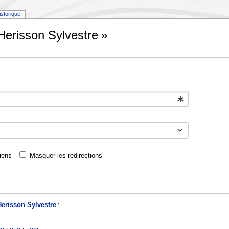
istorique
Herisson Sylvestre »
iens
Masquer les redirections
Herisson Sylvestre
: