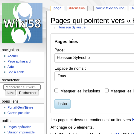
page
discussion
voir le texte source
h
Pages qui pointent vers « 
←
Herisson Sylvestre
Aller
Aller
Pages liées
à
à
la
la
Page :
navigation
navigation
recherche
Accueil
Page au hasard
Aide
Espace de noms :
Bac à sable
Tous
rechercher
Masquer les inclusions
Masquer les l
bons liens
Lister
Portail GenNièvre
Cartes postales
Les pages ci-dessous contiennent un lien vers
outils
Pages spéciales
Affichage de 5 éléments.
Version imprimable