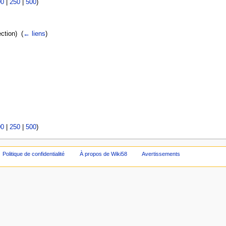
00
|
250
|
500
)
ction) ‎
(
← liens
)
00
|
250
|
500
)
Politique de confidentialité
À propos de Wiki58
Avertissements