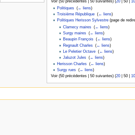
Voir (
50 précédentes
|
50 suivantes
) (
20
|
50
|
1
Politiques
‎
(
← liens
)
Troisième République
‎
(
← liens
)
Politiques Herisson Sylvestre
(page de redire
Clamecy maires
‎
(
← liens
)
Surgy maires
‎
(
← liens
)
Beaupin François
‎
(
← liens
)
Regnault Charles
‎
(
← liens
)
Le Peletier Octave
‎
(
← liens
)
Jaluzot Jules
‎
(
← liens
)
Herisson Charles
‎
(
← liens
)
Surgy rues
‎
(
← liens
)
Voir (
50 précédentes
|
50 suivantes
) (
20
|
50
|
1