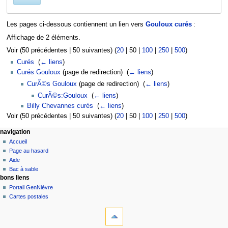
Les pages ci-dessous contiennent un lien vers
Gouloux curés
:
Affichage de 2 éléments.
Voir (
50 précédentes
|
50 suivantes
) (
20
|
50
|
100
|
250
|
500
)
Curés
‎
(
← liens
)
Curés Gouloux
(page de redirection) ‎
(
← liens
)
CurÃ©s Gouloux
(page de redirection) ‎
(
← liens
)
CurÃ©s:Gouloux
‎
(
← liens
)
Billy Chevannes curés
‎
(
← liens
)
Voir (
50 précédentes
|
50 suivantes
) (
20
|
50
|
100
|
250
|
500
)
navigation
Accueil
Page au hasard
Aide
Bac à sable
bons liens
Portail GenNièvre
Cartes postales