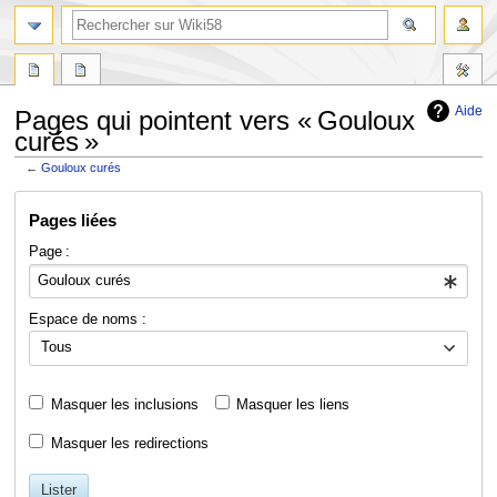
Aide
Pages qui pointent vers « Gouloux
curés »
←
Gouloux curés
Aller
Aller
Pages liées
à
à
la
la
Page :
navigation
recherche
Espace de noms :
Tous
Masquer les inclusions
Masquer les liens
Masquer les redirections
Lister