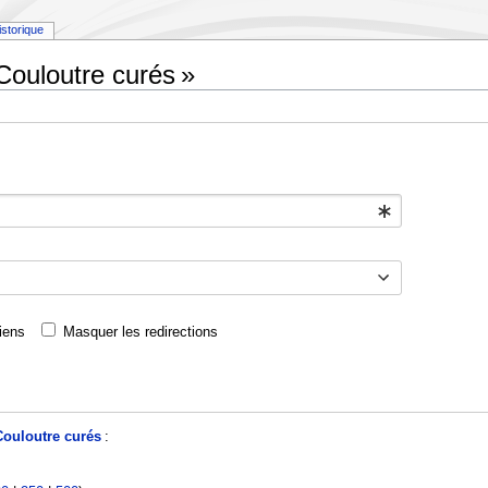
istorique
Couloutre curés »
iens
Masquer les redirections
Couloutre curés
: