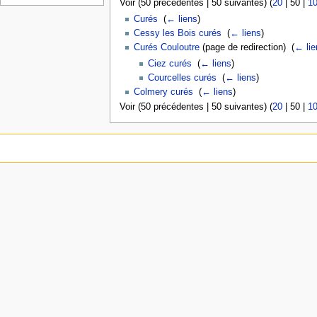
Voir (
50 précédentes
|
50 suivantes
) (
20
|
50
|
1
Curés
‎
(
← liens
)
Cessy les Bois curés
‎
(
← liens
)
Curés Couloutre
(page de redirection) ‎
(
← lie
Ciez curés
‎
(
← liens
)
Courcelles curés
‎
(
← liens
)
Colmery curés
‎
(
← liens
)
Voir (
50 précédentes
|
50 suivantes
) (
20
|
50
|
1