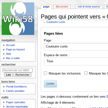
page
discussion
voir le texte source
h
Pages qui pointent vers « 
←
Couloutre curés
Aller
Aller
Pages liées
à
à
la
la
Page :
navigation
navigation
recherche
Accueil
Page au hasard
Aide
Espace de noms :
Bac à sable
Tous
rechercher
Masquer les inclusions
Masquer les l
bons liens
Lister
Portail GenNièvre
Cartes postales
Les pages ci-dessous contiennent un lien vers
outils
Pages spéciales
Affichage de 4 éléments.
Version imprimable