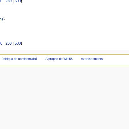
00
|
250
|
500
)
ns
)
00
|
250
|
500
)
Politique de confidentialité
À propos de Wiki58
Avertissements