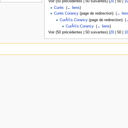
Voir (
50 précédentes
|
50 suivantes
) (
20
|
50
|
1
Curés
‎
(
← liens
)
Curés Corancy
(page de redirection) ‎
(
← lien
CurÃ©s Corancy
(page de redirection) ‎
(
←
CurÃ©s:Corancy
‎
(
← liens
)
Voir (
50 précédentes
|
50 suivantes
) (
20
|
50
|
1