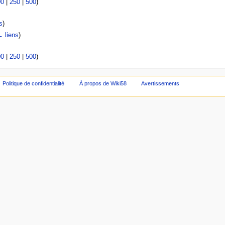
00
|
250
|
500
)
s
)
 liens
)
00
|
250
|
500
)
Politique de confidentialité
À propos de Wiki58
Avertissements