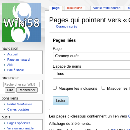
page
discussion
voir le texte source
h
Pages qui pointent vers «
←
Corancy curés
Aller
Aller
Pages liées
à
à
la
la
Page :
navigation
navigation
recherche
Accueil
Page au hasard
Aide
Espace de noms :
Bac à sable
Tous
rechercher
Masquer les inclusions
Masquer les l
bons liens
Lister
Portail GenNièvre
Cartes postales
Les pages ci-dessous contiennent un lien vers
outils
Pages spéciales
Affichage de 2 éléments.
Version imprimable