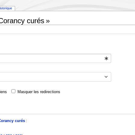
istorique
 Corancy curés »
iens
Masquer les redirections
Corancy curés
: