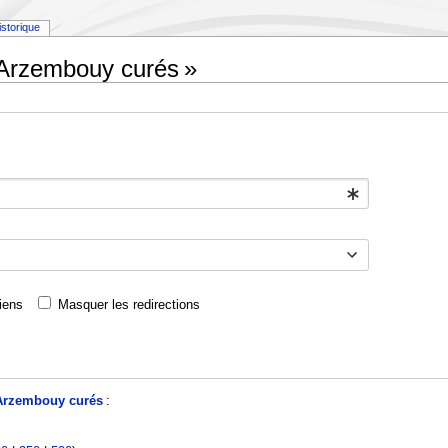
istorique
 Arzembouy curés »
iens
Masquer les redirections
Arzembouy curés
: