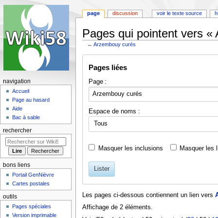
page
discussion
voir le texte source
h
Pages qui pointent vers «
←
Arzembouy curés
Aller
Aller
Pages liées
à
à
la
la
Page :
navigation
navigation
recherche
Accueil
Page au hasard
Aide
Espace de noms :
Bac à sable
Tous
rechercher
Masquer les inclusions
Masquer les l
bons liens
Lister
Portail GenNièvre
Cartes postales
Les pages ci-dessous contiennent un lien vers
outils
Pages spéciales
Affichage de 2 éléments.
Version imprimable