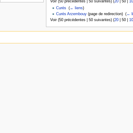
Voir (
50 précédentes
|
50 suivantes
) (
20
|
50
|
1
Curés
‎
(
← liens
)
Curés Arzembouy
(page de redirection) ‎
(
← l
Voir (
50 précédentes
|
50 suivantes
) (
20
|
50
|
1