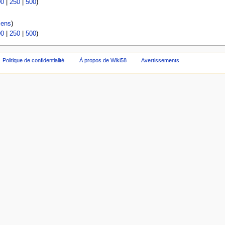
00
|
250
|
500
)
iens
)
00
|
250
|
500
)
Politique de confidentialité
À propos de Wiki58
Avertissements