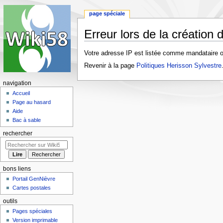
page spéciale
Erreur lors de la création
Aller
Aller
Votre adresse IP est listée comme mandataire o
à
à
Revenir à la page
Politiques Herisson Sylvestre
la
la
navigation
recherche
navigation
Accueil
Page au hasard
Aide
Bac à sable
rechercher
bons liens
Portail GenNièvre
Cartes postales
outils
Pages spéciales
Version imprimable