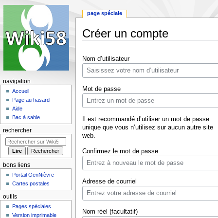
page spéciale
Créer un compte
Aller
Aller
Nom d’utilisateur
à
à
la
la
navigation
recherche
navigation
Mot de passe
Accueil
Page au hasard
Aide
Bac à sable
Il est recommandé d’utiliser un mot de passe
unique que vous n’utilisez sur aucun autre site
rechercher
web.
Confirmez le mot de passe
bons liens
Portail GenNièvre
Adresse de courriel
Cartes postales
outils
Pages spéciales
Nom réel (facultatif)
Version imprimable