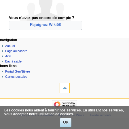
Vous n’avez pas encore de compte ?
Rejoignez Wiki58
navigation
Accueil
Page au hasard
Aide
Bac à sable
bons liens
Portail GenNièvre
Cartes postales
Les cookies nous aident à fournir nos services. En utilisant nos services,
vous acceptez notre utilisation de cookies.
Politique de confidentialité
À propos de Wiki58
Avertissements
OK