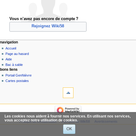
Vous n’avez pas encore de compte ?
Rejoignez Wiki58
navigation
Accueil
Page au hasard
Aide
Bac à sable
bons liens
Portail GenNièvre
Cartes postales
Les cookies nous aident à fournir nos services. En utilisant nos services,
vous acceptez notre utilisation de cookies.
Politique de confidentialité
À propos de Wiki58
Avertissements
OK