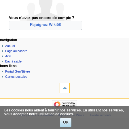
Vous n’avez pas encore de compte ?
Rejoignez Wiki58
navigation
Accueil
Page au hasard
Aide
Bac à sable
bons liens
Portail GenNièvre
Cartes postales
Les cookies nous aident à fournir nos services. En utilisant nos services,
vous acceptez notre utilisation de cookies.
Politique de confidentialité
À propos de Wiki58
Avertissements
OK