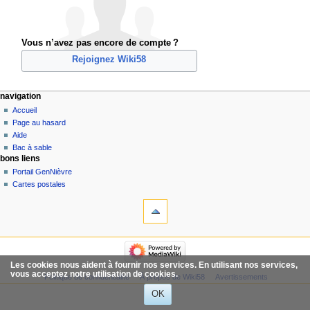
Vous n’avez pas encore de compte ?
Rejoignez Wiki58
navigation
Accueil
Page au hasard
Aide
Bac à sable
bons liens
Portail GenNièvre
Cartes postales
Les cookies nous aident à fournir nos services. En utilisant nos services,
vous acceptez notre utilisation de cookies.
Politique de confidentialité
À propos de Wiki58
Avertissements
OK