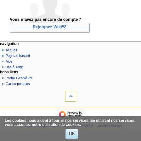
Vous n’avez pas encore de compte ?
Rejoignez Wiki58
navigation
Accueil
Page au hasard
Aide
Bac à sable
bons liens
Portail GenNièvre
Cartes postales
Les cookies nous aident à fournir nos services. En utilisant nos services,
vous acceptez notre utilisation de cookies.
Politique de confidentialité
À propos de Wiki58
Avertissements
OK